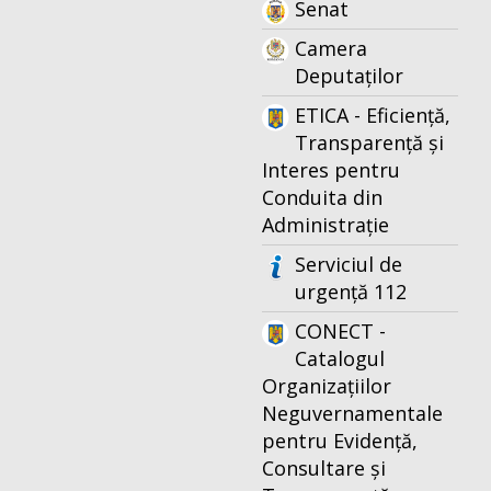
Senat
Camera
Deputaților
ETICA - Eficiență,
Transparență și
Interes pentru
Conduita din
Administrație
Serviciul de
urgență 112
CONECT -
Catalogul
Organizațiilor
Neguvernamentale
pentru Evidență,
Consultare și