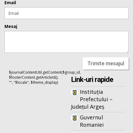
Email
Mesaj
Trimite mesajul
$journalContentUtil.getContent($group_id,
$footerContent.getArticleId(),
Link-uri rapide
"", "$locale", $theme_display)
Instituția
Prefectului –
Județul Argeș
Guvernul
Romaniei