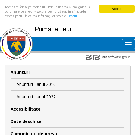
Acest site folosește cookie-uri. Prin utilizarea și navigarea în
Accept
continuare pe site-ul www.cjarges.ro, vă exprimați acordul
expres pentru folosirea informațiilor stocate.
Detalii
Primăria Teiu
Tog
nav
Anunturi
Anunturi - anul 2016
Anunturi - anul 2022
Accesibilitate
Date deschise
Comunicate de presa