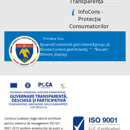
Transparență
InfoCons -
Protecția
Consumatorilor
Primăria Teiu
$journalContentUtil.getContent($group_id,
$footerContent.getArticleId(), "", "$locale",
$theme_display)
Consiliul Judeţean Argeș deţine certificare
pentru sistemul de management EN ISO
9001:2015 conform procedurilor de audit şi