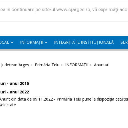
area în continuare pe site-ul www.cjarges.ro, vă exprimați ac
LOCAL
INFORMAȚII
INTEGRITATE INSTITUȚIONALĂ
SER
l Județean Argeș
Primăria Teiu
INFORMAȚII
Anunturi
ri - anul 2016
ri - anul 2022
Anunt din data de 09.11.2022 - Primăria Teiu pune la dispoziția cetăț
selectate