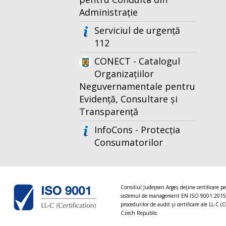
Administrație
Serviciul de urgență
112
CONECT - Catalogul
Organizațiilor
Neguvernamentale pentru
Evidență, Consultare și
Transparență
InfoCons - Protecția
Consumatorilor
Consiliul Judeţean Argeș deţine certificare p
sistemul de management EN ISO 9001:2015
procedurilor de audit şi certificare ale LL-C (C
Czech Republic