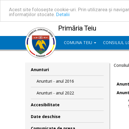
Acest site folosește cookie-uri. Prin utilizarea și navig
informațiilor stocate.
Detalii
Primăria Teiu
COMUNA TEIU
CONSILIUL 
Consiliu
Anunturi
Anunturi - anul 2016
Anuntu
Anuntu
Anunturi - anul 2022
Accesibilitate
Date deschise
Comunicate de presa