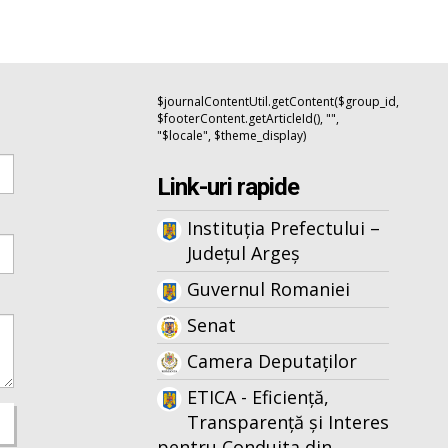
$journalContentUtil.getContent($group_id,
$footerContent.getArticleId(), "",
"$locale", $theme_display)
Link-uri rapide
Instituția Prefectului –
Județul Argeș
Guvernul Romaniei
Senat
Camera Deputaților
ETICA - Eficiență,
Transparență și Interes
pentru Conduita din