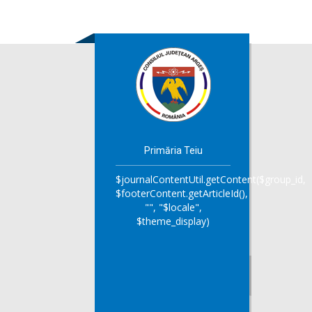
Primăria Teiu
$journalContentUtil.getContent($group_id,
$footerContent.getArticleId(),
"", "$locale",
$theme_display)