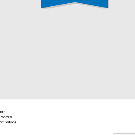
entru
 conform
ertification)