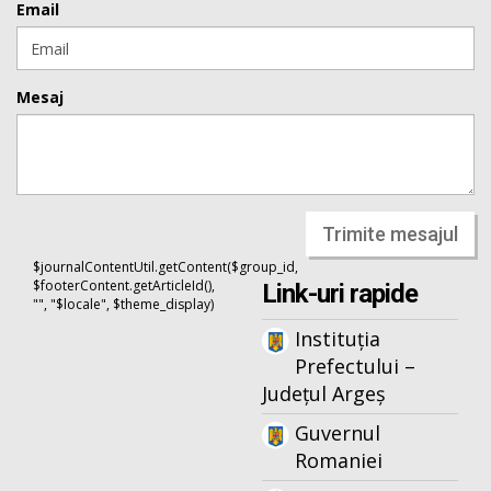
Email
Mesaj
Trimite mesajul
$journalContentUtil.getContent($group_id,
$footerContent.getArticleId(),
Link-uri rapide
"", "$locale", $theme_display)
Instituția
Prefectului –
Județul Argeș
Guvernul
Romaniei