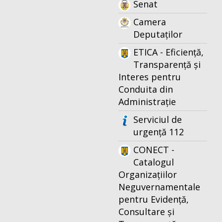
Senat
Camera
Deputaților
ETICA - Eficiență,
Transparență și
Interes pentru
Conduita din
Administrație
Serviciul de
urgență 112
CONECT -
Catalogul
Organizațiilor
Neguvernamentale
pentru Evidență,
Consultare și