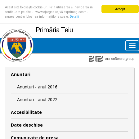
Acest site folosește cookie-uri. Prin utilizarea și navigarea în
Accept
continuare pe site-ul www.cjarges.ro, vă exprimați acordul
expres pentru folosirea informațiilor stocate.
Detalii
Primăria Teiu
Tog
nav
Anunturi
Anunturi - anul 2016
Anunturi - anul 2022
Accesibilitate
Date deschise
Comunicate de presa