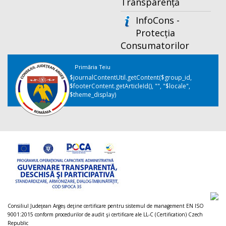
Transparență
InfoCons -
Protecția
Consumatorilor
Primăria Teiu
$journalContentUtil.getContent($group_id,
$footerContent.getArticleId(), "", "$locale",
$theme_display)
Consiliul Judeţean Argeș deţine certificare pentru sistemul de management EN ISO
9001:2015 conform procedurilor de audit şi certificare ale LL-C (Certification) Czech
Republic