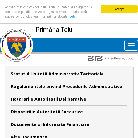
Acest site folosește cookie-uri. Prin utilizarea și navigarea în
Accept
continuare pe site-ul www.cjarges.ro, vă exprimați acordul
expres pentru folosirea informațiilor stocate.
Detalii
Primăria Teiu
Tog
nav
Statutul Unitatii Administrativ Teritoriale
Regulamentele privind Procedurile Administrative
Hotararile Autoritatii Deliberative
Dispozitiile Autoritatii Executive
Documente si Informatii Financiare
Alte Documente