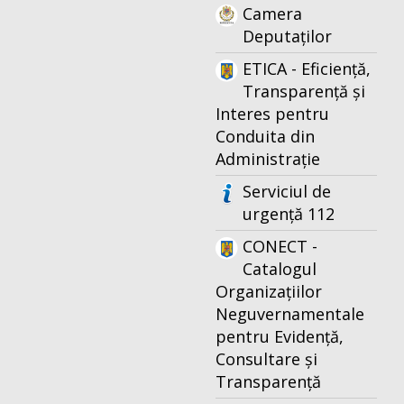
Camera
Deputaților
ETICA - Eficiență,
Transparență și
Interes pentru
Conduita din
Administrație
Serviciul de
urgență 112
CONECT -
Catalogul
Organizațiilor
Neguvernamentale
pentru Evidență,
Consultare și
Transparență