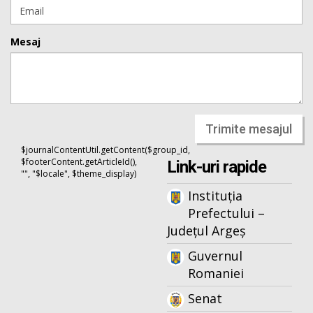
Mesaj
Trimite mesajul
$journalContentUtil.getContent($group_id,
$footerContent.getArticleId(),
Link-uri rapide
"", "$locale", $theme_display)
Instituția
Prefectului –
Județul Argeș
Guvernul
Romaniei
Senat