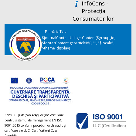
InfoCons -
Protecția
Consumatorilor
Primăria Teiu
$journalContentUtil.getContent($group_id,
$footerContent.getArticleId(), "", "$locale",
$theme_display)
Consiliul Judeţean Argeș deţine certificare
pentru sistemul de management EN ISO
9001:2015 conform procedurilor de audit şi
certificare ale LL-C (Certification) Czech
Republic