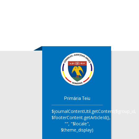
Primăria Teiu
$journalContentUtil.getContent($group_id,
$footerContent.getArticleId(),
"", "$locale",
$theme_display)