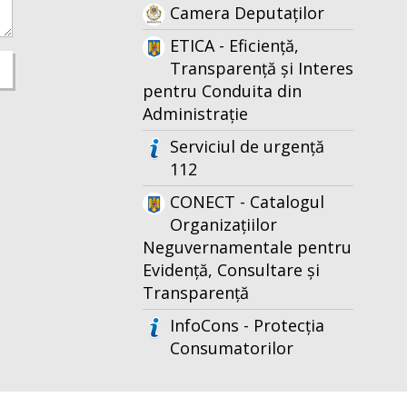
Camera Deputaților
ETICA - Eficiență,
Transparență și Interes
pentru Conduita din
Administrație
Serviciul de urgență
112
CONECT - Catalogul
Organizațiilor
Neguvernamentale pentru
Evidență, Consultare și
Transparență
InfoCons - Protecția
Consumatorilor