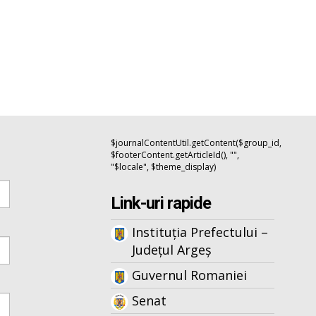
$journalContentUtil.getContent($group_id,
$footerContent.getArticleId(), "",
"$locale", $theme_display)
Link-uri rapide
Instituția Prefectului –
Județul Argeș
Guvernul Romaniei
Senat