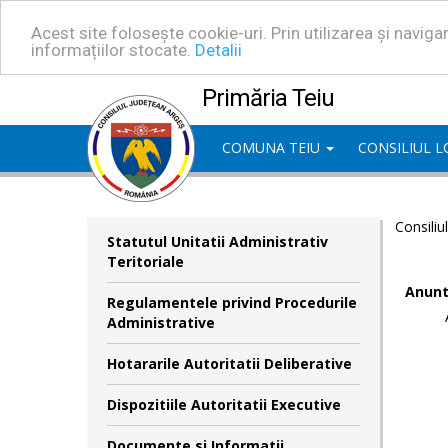
Acest site folosește cookie-uri. Prin utilizarea și navig
informațiilor stocate.
Detalii
Primăria Teiu
COMUNA TEIU
CONSILIUL 
Consiliu
Statutul Unitatii Administrativ
Teritoriale
Anunt
Regulamentele privind Procedurile
Administrative
Hotararile Autoritatii Deliberative
Dispozitiile Autoritatii Executive
Documente si Informatii