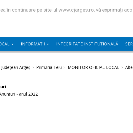
area în continuare pe site-ul www.cjarges.ro, vă exprimați ac
LOCAL
INFORMAȚII
INTEGRITATE INSTITUȚIONALĂ
SER
l Județean Argeș
Primăria Teiu
MONITOR OFICIAL LOCAL
Alt
uri
Anunturi - anul 2022