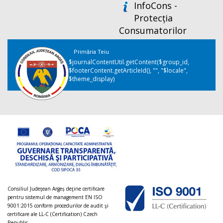
InfoCons -
Protecția
Consumatorilor
Primăria Teiu
$journalContentUtil.getContent($group_id,
$footerContent.getArticleId(), "", "$locale",
$theme_display)
Consiliul Judeţean Argeș deţine certificare
pentru sistemul de management EN ISO
9001:2015 conform procedurilor de audit şi
certificare ale LL-C (Certification) Czech
Republic