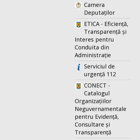
Camera
Deputaților
ETICA - Eficiență,
Transparență și
Interes pentru
Conduita din
Administrație
Serviciul de
urgență 112
CONECT -
Catalogul
Organizațiilor
Neguvernamentale
pentru Evidență,
Consultare și
Transparență