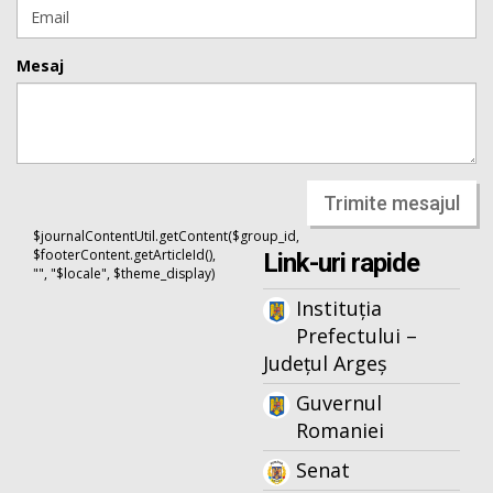
Mesaj
Trimite mesajul
$journalContentUtil.getContent($group_id,
$footerContent.getArticleId(),
Link-uri rapide
"", "$locale", $theme_display)
Instituția
Prefectului –
Județul Argeș
Guvernul
Romaniei
Senat