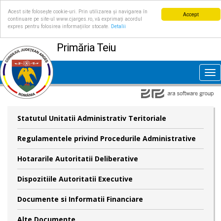
Acest site folosește cookie-uri. Prin utilizarea și navigarea în
Accept
continuare pe site-ul www.cjarges.ro, vă exprimați acordul
expres pentru folosirea informațiilor stocate.
Detalii
Primăria Teiu
Tog
nav
Statutul Unitatii Administrativ Teritoriale
Regulamentele privind Procedurile Administrative
Hotararile Autoritatii Deliberative
Dispozitiile Autoritatii Executive
Documente si Informatii Financiare
Alte Documente