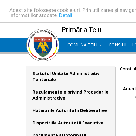
Acest site folosește cookie-uri. Prin utilizarea și navig
informațiilor stocate.
Detalii
Primăria Teiu
COMUNA TEIU
CONSILIUL 
Consiliu
Statutul Unitatii Administrativ
Teritoriale
Anunt
Regulamentele privind Procedurile
Administrative
Hotararile Autoritatii Deliberative
Dispozitiile Autoritatii Executive
Documente si Informatii