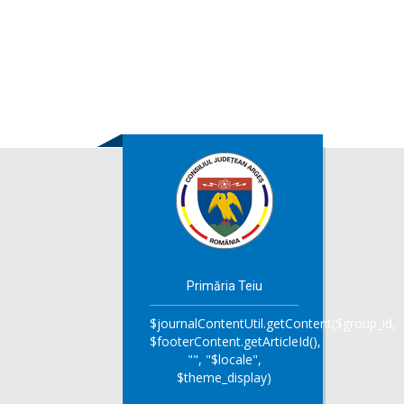
Primăria Teiu
$journalContentUtil.getContent($group_id,
$footerContent.getArticleId(),
"", "$locale",
$theme_display)