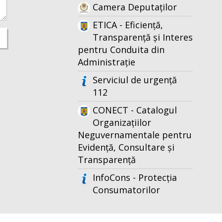
Camera Deputaților
ETICA - Eficiență,
Transparență și Interes
pentru Conduita din
Administrație
Serviciul de urgență
112
CONECT - Catalogul
Organizațiilor
Neguvernamentale pentru
Evidență, Consultare și
Transparență
InfoCons - Protecția
Consumatorilor