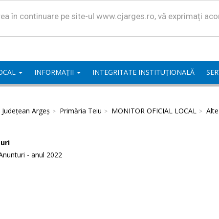
area în continuare pe site-ul www.cjarges.ro, vă exprimați ac
LOCAL
INFORMAȚII
INTEGRITATE INSTITUȚIONALĂ
SER
l Județean Argeș
Primăria Teiu
MONITOR OFICIAL LOCAL
Alt
uri
Anunturi - anul 2022