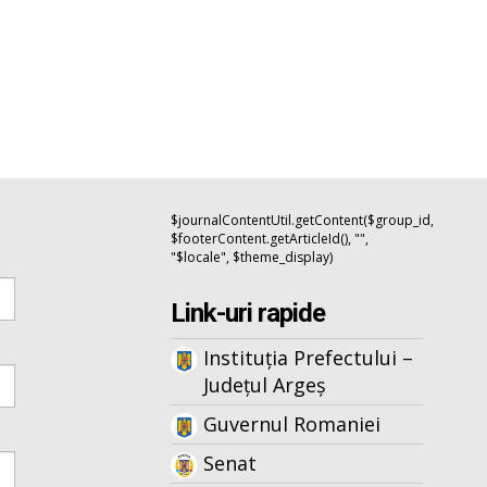
$journalContentUtil.getContent($group_id,
$footerContent.getArticleId(), "",
"$locale", $theme_display)
Link-uri rapide
Instituția Prefectului –
Județul Argeș
Guvernul Romaniei
Senat