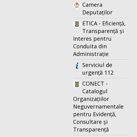
Camera
Deputaților
ETICA - Eficiență,
Transparență și
Interes pentru
Conduita din
Administrație
Serviciul de
urgență 112
CONECT -
Catalogul
Organizațiilor
Neguvernamentale
pentru Evidență,
Consultare și
Transparență