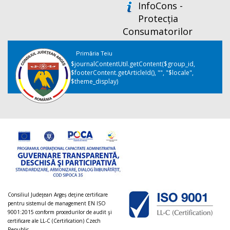
InfoCons -
Protecția
Consumatorilor
Primăria Teiu
$journalContentUtil.getContent($group_id,
$footerContent.getArticleId(), "", "$locale",
$theme_display)
Consiliul Judeţean Argeș deţine certificare
pentru sistemul de management EN ISO
9001:2015 conform procedurilor de audit şi
certificare ale LL-C (Certification) Czech
Republic