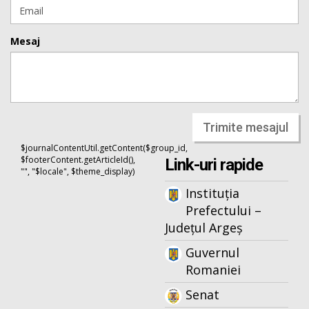
Mesaj
Trimite mesajul
$journalContentUtil.getContent($group_id,
$footerContent.getArticleId(),
Link-uri rapide
"", "$locale", $theme_display)
Instituția
Prefectului –
Județul Argeș
Guvernul
Romaniei
Senat