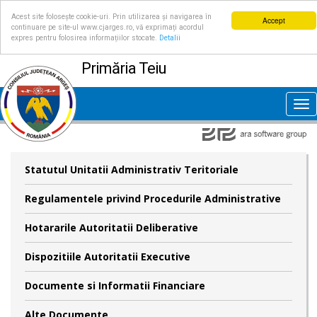
Acest site folosește cookie-uri. Prin utilizarea și navigarea în
Accept
continuare pe site-ul www.cjarges.ro, vă exprimați acordul
expres pentru folosirea informațiilor stocate.
Detalii
Primăria Teiu
Tog
nav
Statutul Unitatii Administrativ Teritoriale
Regulamentele privind Procedurile Administrative
Hotararile Autoritatii Deliberative
Dispozitiile Autoritatii Executive
Documente si Informatii Financiare
Alte Documente