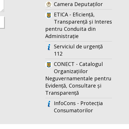
Camera Deputaților
ETICA - Eficiență,
Transparență și Interes
pentru Conduita din
Administrație
Serviciul de urgență
112
CONECT - Catalogul
Organizațiilor
Neguvernamentale pentru
Evidență, Consultare și
Transparență
InfoCons - Protecția
Consumatorilor