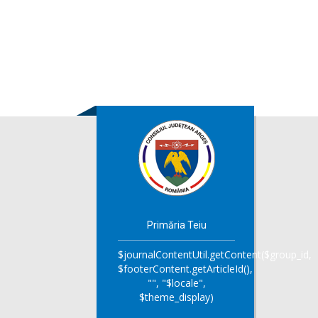
Primăria Teiu
$journalContentUtil.getContent($group_id,
$footerContent.getArticleId(),
"", "$locale",
$theme_display)