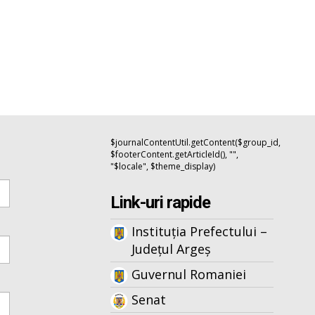
$journalContentUtil.getContent($group_id,
$footerContent.getArticleId(), "",
"$locale", $theme_display)
Link-uri rapide
Instituția Prefectului –
Județul Argeș
Guvernul Romaniei
Senat