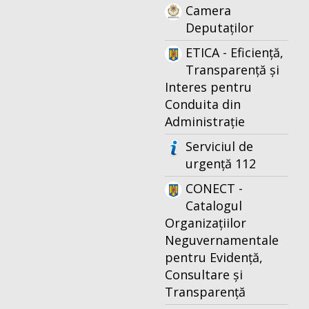
Camera
Deputaților
ETICA - Eficiență,
Transparență și
Interes pentru
Conduita din
Administrație
Serviciul de
urgență 112
CONECT -
Catalogul
Organizațiilor
Neguvernamentale
pentru Evidență,
Consultare și
Transparență