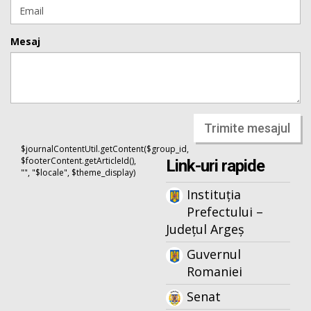
Mesaj
Trimite mesajul
$journalContentUtil.getContent($group_id,
$footerContent.getArticleId(),
Link-uri rapide
"", "$locale", $theme_display)
Instituția
Prefectului –
Județul Argeș
Guvernul
Romaniei
Senat