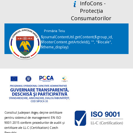
InfoCons -
Protecția
Consumatorilor
Primăria Teiu
$journalContentUtil.getContent($group_id,
$footerContent.getArticleId(), "", "$locale",
$theme_display)
Consiliul Judeţean Argeș deţine certificare
pentru sistemul de management EN ISO
9001:2015 conform procedurilor de audit şi
certificare ale LL-C (Certification) Czech
Republic