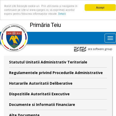
Acest site folosește cookie-uri. Prin utilizarea și navigarea în
Accept
continuare pe site-ul www.cjarges.ro, vă exprimați acordul
expres pentru folosirea informațiilor stocate.
Detalii
Primăria Teiu
Tog
nav
Statutul Unitatii Administrativ Teritoriale
Regulamentele privind Procedurile Administrative
Hotararile Autoritatii Deliberative
Dispozitiile Autoritatii Executive
Documente si Informatii Financiare
Alte Documente