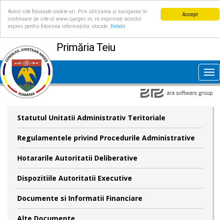
Acest site folosește cookie-uri. Prin utilizarea și navigarea în
Accept
continuare pe site-ul www.cjarges.ro, vă exprimați acordul
expres pentru folosirea informațiilor stocate.
Detalii
Primăria Teiu
Tog
nav
Statutul Unitatii Administrativ Teritoriale
Regulamentele privind Procedurile Administrative
Hotararile Autoritatii Deliberative
Dispozitiile Autoritatii Executive
Documente si Informatii Financiare
Alte Documente