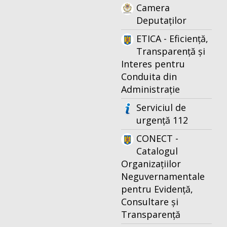
Camera
Deputaților
ETICA - Eficiență,
Transparență și
Interes pentru
Conduita din
Administrație
Serviciul de
urgență 112
CONECT -
Catalogul
Organizațiilor
Neguvernamentale
pentru Evidență,
Consultare și
Transparență