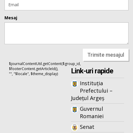
Mesaj
Trimite mesajul
$journalContentUtil.getContent($group_id,
$footerContent.getArticleId(),
Link-uri rapide
"", "$locale", $theme_display)
Instituția
Prefectului –
Județul Argeș
Guvernul
Romaniei
Senat