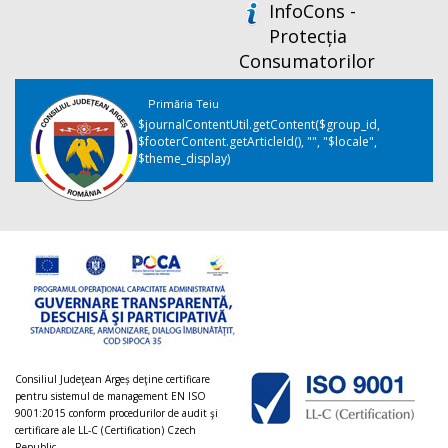
InfoCons -
Protecția
Consumatorilor
Primăria Teiu
$journalContentUtil.getContent($group_id,
$footerContent.getArticleId(), "", "$locale",
$theme_display)
Consiliul Judeţean Argeș deţine certificare
pentru sistemul de management EN ISO
9001:2015 conform procedurilor de audit şi
certificare ale LL-C (Certification) Czech
Republic