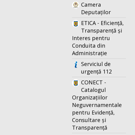
Camera
Deputaților
ETICA - Eficiență,
Transparență și
Interes pentru
Conduita din
Administrație
Serviciul de
urgență 112
CONECT -
Catalogul
Organizațiilor
Neguvernamentale
pentru Evidență,
Consultare și
Transparență