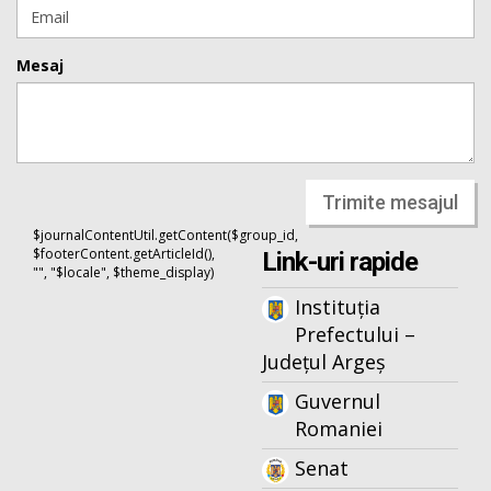
Mesaj
Trimite mesajul
$journalContentUtil.getContent($group_id,
$footerContent.getArticleId(),
Link-uri rapide
"", "$locale", $theme_display)
Instituția
Prefectului –
Județul Argeș
Guvernul
Romaniei
Senat