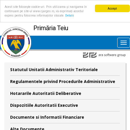
Acest site folosește cookie-uri. Prin utilizarea și navigarea în
Accept
continuare pe site-ul www.cjarges.ro, vă exprimați acordul
expres pentru folosirea informațiilor stocate.
Detalii
Primăria Teiu
Tog
nav
Statutul Unitatii Administrativ Teritoriale
Regulamentele privind Procedurile Administrative
Hotararile Autoritatii Deliberative
Dispozitiile Autoritatii Executive
Documente si Informatii Financiare
Alte Documente