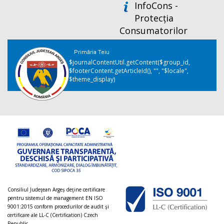
InfoCons -
Protecția
Consumatorilor
Primăria Teiu
$journalContentUtil.getContent($group_id,
$footerContent.getArticleId(), "", "$locale",
$theme_display)
Consiliul Judeţean Argeș deţine certificare
pentru sistemul de management EN ISO
9001:2015 conform procedurilor de audit şi
certificare ale LL-C (Certification) Czech
Republic