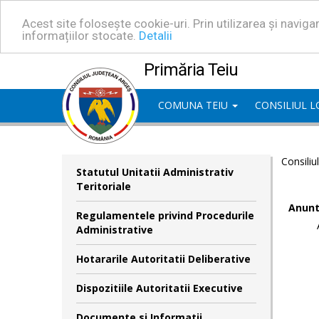
Acest site folosește cookie-uri. Prin utilizarea și navig
informațiilor stocate.
Detalii
Primăria Teiu
COMUNA TEIU
CONSILIUL 
Consiliu
Statutul Unitatii Administrativ
Teritoriale
Anunt
Regulamentele privind Procedurile
Administrative
Hotararile Autoritatii Deliberative
Dispozitiile Autoritatii Executive
Documente si Informatii