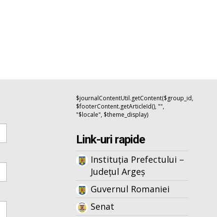
$journalContentUtil.getContent($group_id,
$footerContent.getArticleId(), "",
"$locale", $theme_display)
Link-uri rapide
Instituția Prefectului –
Județul Argeș
Guvernul Romaniei
Senat