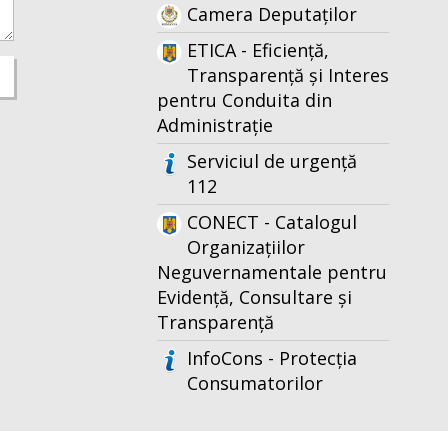
Camera Deputaților
ETICA - Eficiență,
Transparență și Interes
pentru Conduita din
Administrație
Serviciul de urgență
112
CONECT - Catalogul
Organizațiilor
Neguvernamentale pentru
Evidență, Consultare și
Transparență
InfoCons - Protecția
Consumatorilor