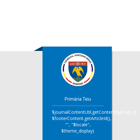
Primăria Teiu
$journalContentUtil.getContent($group_id,
$footerContent.getArticleId(),
"", "$locale",
$theme_display)