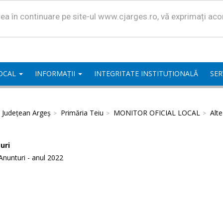
area în continuare pe site-ul www.cjarges.ro, vă exprimați ac
LOCAL
INFORMAȚII
INTEGRITATE INSTITUȚIONALĂ
SER
l Județean Argeș
Primăria Teiu
MONITOR OFICIAL LOCAL
Alt
uri
Anunturi - anul 2022