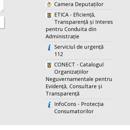
Camera Deputaților
ETICA - Eficiență,
Transparență și Interes
pentru Conduita din
Administrație
Serviciul de urgență
112
CONECT - Catalogul
Organizațiilor
Neguvernamentale pentru
Evidență, Consultare și
Transparență
InfoCons - Protecția
Consumatorilor