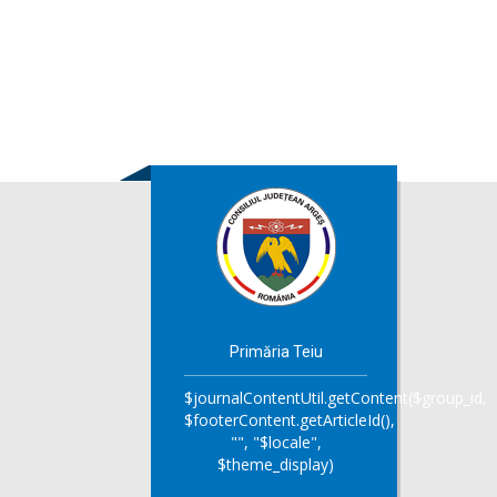
Primăria Teiu
$journalContentUtil.getContent($group_id,
$footerContent.getArticleId(),
"", "$locale",
$theme_display)