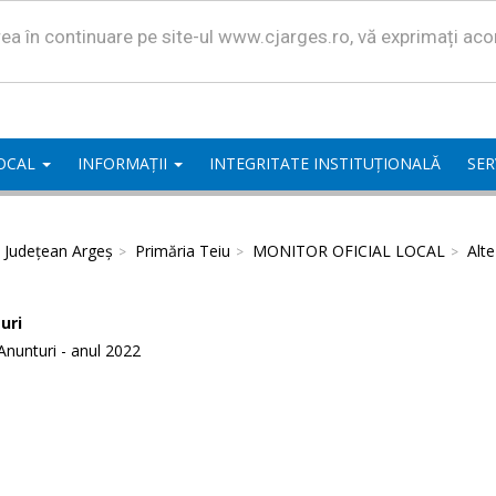
area în continuare pe site-ul www.cjarges.ro, vă exprimați ac
LOCAL
INFORMAȚII
INTEGRITATE INSTITUȚIONALĂ
SER
l Județean Argeș
Primăria Teiu
MONITOR OFICIAL LOCAL
Alt
uri
Anunturi - anul 2022