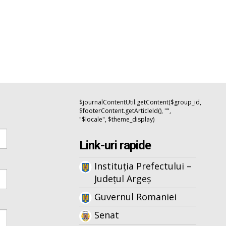
$journalContentUtil.getContent($group_id,
$footerContent.getArticleId(), "",
"$locale", $theme_display)
Link-uri rapide
Instituția Prefectului –
Județul Argeș
Guvernul Romaniei
Senat