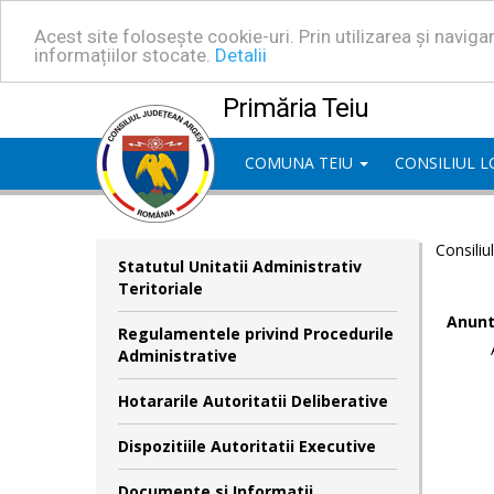
Acest site folosește cookie-uri. Prin utilizarea și navig
informațiilor stocate.
Detalii
Primăria Teiu
COMUNA TEIU
CONSILIUL 
Consiliu
Statutul Unitatii Administrativ
Teritoriale
Anunt
Regulamentele privind Procedurile
Administrative
Hotararile Autoritatii Deliberative
Dispozitiile Autoritatii Executive
Documente si Informatii