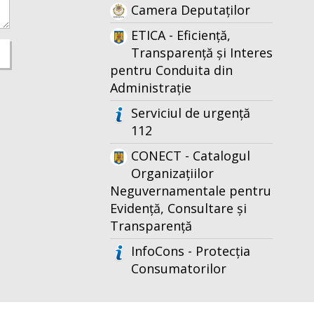
Camera Deputaților
ETICA - Eficiență,
Transparență și Interes
pentru Conduita din
Administrație
Serviciul de urgență
112
CONECT - Catalogul
Organizațiilor
Neguvernamentale pentru
Evidență, Consultare și
Transparență
InfoCons - Protecția
Consumatorilor