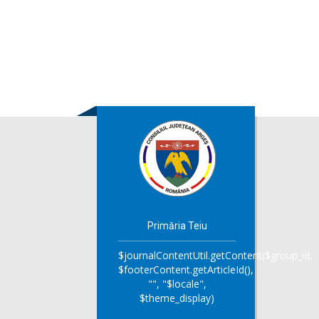
Primăria Teiu
$journalContentUtil.getContent($group_id,
$footerContent.getArticleId(),
"", "$locale",
$theme_display)