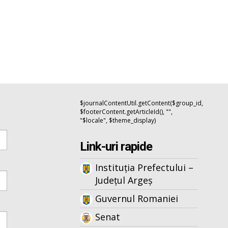
$journalContentUtil.getContent($group_id,
$footerContent.getArticleId(), "",
"$locale", $theme_display)
Link-uri rapide
Instituția Prefectului –
Județul Argeș
Guvernul Romaniei
Senat