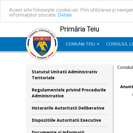
Acest site folosește cookie-uri. Prin utilizarea și navig
informațiilor stocate.
Detalii
Primăria Teiu
COMUNA TEIU
CONSILIUL 
Consiliu
Statutul Unitatii Administrativ
Teritoriale
Anunt
Regulamentele privind Procedurile
Administrative
Hotararile Autoritatii Deliberative
Dispozitiile Autoritatii Executive
Documente si Informatii