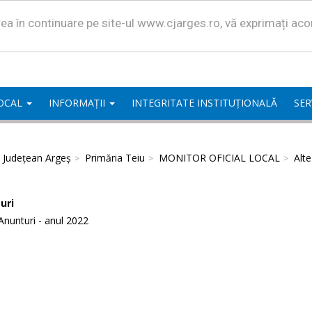
area în continuare pe site-ul www.cjarges.ro, vă exprimați ac
LOCAL
INFORMAȚII
INTEGRITATE INSTITUȚIONALĂ
SER
l Județean Argeș
Primăria Teiu
MONITOR OFICIAL LOCAL
Alt
uri
Anunturi - anul 2022