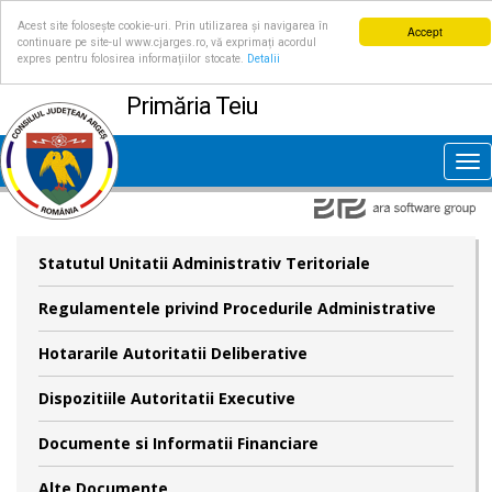
Acest site folosește cookie-uri. Prin utilizarea și navigarea în
Accept
continuare pe site-ul www.cjarges.ro, vă exprimați acordul
expres pentru folosirea informațiilor stocate.
Detalii
Primăria Teiu
Tog
nav
Statutul Unitatii Administrativ Teritoriale
Regulamentele privind Procedurile Administrative
Hotararile Autoritatii Deliberative
Dispozitiile Autoritatii Executive
Documente si Informatii Financiare
Alte Documente