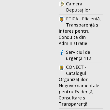
Camera
Deputaților
ETICA - Eficiență,
Transparență și
Interes pentru
Conduita din
Administrație
Serviciul de
urgență 112
CONECT -
Catalogul
Organizațiilor
Neguvernamentale
pentru Evidență,
Consultare și
Transparență