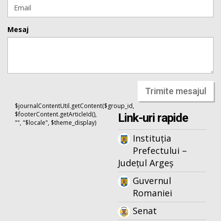
Mesaj
Trimite mesajul
$journalContentUtil.getContent($group_id,
$footerContent.getArticleId(),
Link-uri rapide
"", "$locale", $theme_display)
Instituția
Prefectului –
Județul Argeș
Guvernul
Romaniei
Senat