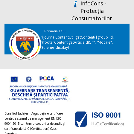
InfoCons -
Protecția
Consumatorilor
Primăria Teiu
$journalContentUtil.getContent($group_id,
$footerContent.getArticleId(), "", "$locale",
$theme_display)
Consiliul Judeţean Argeș deţine certificare
pentru sistemul de management EN ISO
9001:2015 conform procedurilor de audit şi
certificare ale LL-C (Certification) Czech
Republic