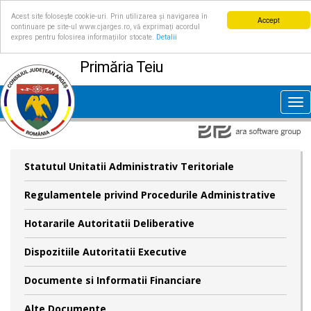
Acest site folosește cookie-uri. Prin utilizarea și navigarea în
Accept
continuare pe site-ul www.cjarges.ro, vă exprimați acordul
expres pentru folosirea informațiilor stocate.
Detalii
Primăria Teiu
Tog
nav
Statutul Unitatii Administrativ Teritoriale
Regulamentele privind Procedurile Administrative
Hotararile Autoritatii Deliberative
Dispozitiile Autoritatii Executive
Documente si Informatii Financiare
Alte Documente