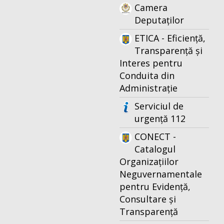
Camera
Deputaților
ETICA - Eficiență,
Transparență și
Interes pentru
Conduita din
Administrație
Serviciul de
urgență 112
CONECT -
Catalogul
Organizațiilor
Neguvernamentale
pentru Evidență,
Consultare și
Transparență