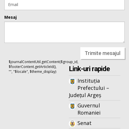
Mesaj
Trimite mesajul
$journalContentUtil.getContent($group_id,
$footerContent.getArticleId(),
Link-uri rapide
"", "$locale", $theme_display)
Instituția
Prefectului –
Județul Argeș
Guvernul
Romaniei
Senat