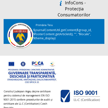
InfoCons -
Protecția
Consumatorilor
Primăria Teiu
$journalContentUtil.getContent($group_id,
$footerContent.getArticleId(), "", "$locale",
$theme_display)
Consiliul Judeţean Argeș deţine certificare
pentru sistemul de management EN ISO
9001:2015 conform procedurilor de audit şi
certificare ale LL-C (Certification) Czech
Republic