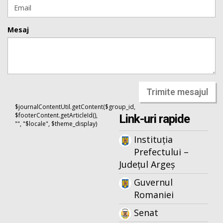
Mesaj
Trimite mesajul
$journalContentUtil.getContent($group_id,
$footerContent.getArticleId(),
Link-uri rapide
"", "$locale", $theme_display)
Instituția
Prefectului –
Județul Argeș
Guvernul
Romaniei
Senat