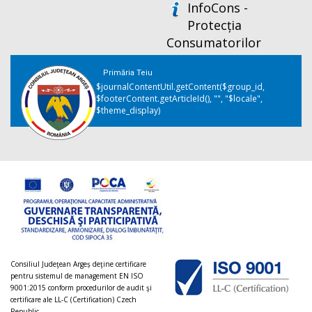
InfoCons -
Protecția
Consumatorilor
Primăria Teiu
$journalContentUtil.getContent($group_id,
$footerContent.getArticleId(), "", "$locale",
$theme_display)
Consiliul Judeţean Argeș deţine certificare
pentru sistemul de management EN ISO
9001:2015 conform procedurilor de audit şi
certificare ale LL-C (Certification) Czech
Republic