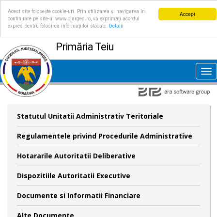
Acest site folosește cookie-uri. Prin utilizarea și navigarea în
Accept
continuare pe site-ul www.cjarges.ro, vă exprimați acordul
expres pentru folosirea informațiilor stocate.
Detalii
Primăria Teiu
Tog
nav
Statutul Unitatii Administrativ Teritoriale
Regulamentele privind Procedurile Administrative
Hotararile Autoritatii Deliberative
Dispozitiile Autoritatii Executive
Documente si Informatii Financiare
Alte Documente