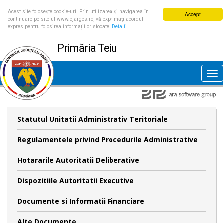
Acest site folosește cookie-uri. Prin utilizarea și navigarea în
Accept
continuare pe site-ul www.cjarges.ro, vă exprimați acordul
expres pentru folosirea informațiilor stocate.
Detalii
Primăria Teiu
Tog
nav
Statutul Unitatii Administrativ Teritoriale
Regulamentele privind Procedurile Administrative
Hotararile Autoritatii Deliberative
Dispozitiile Autoritatii Executive
Documente si Informatii Financiare
Alte Documente