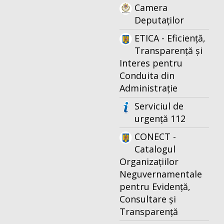
Camera
Deputaților
ETICA - Eficiență,
Transparență și
Interes pentru
Conduita din
Administrație
Serviciul de
urgență 112
CONECT -
Catalogul
Organizațiilor
Neguvernamentale
pentru Evidență,
Consultare și
Transparență