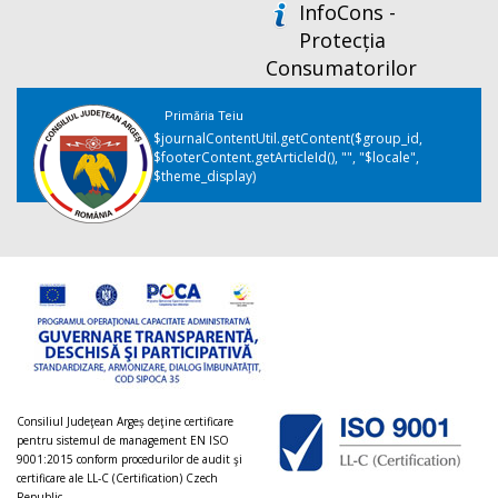
InfoCons -
Protecția
Consumatorilor
Primăria Teiu
$journalContentUtil.getContent($group_id,
$footerContent.getArticleId(), "", "$locale",
$theme_display)
Consiliul Judeţean Argeș deţine certificare
pentru sistemul de management EN ISO
9001:2015 conform procedurilor de audit şi
certificare ale LL-C (Certification) Czech
Republic