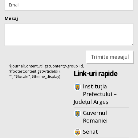
Mesaj
Trimite mesajul
$journalContentUtil.getContent($group_id,
$footerContent.getArticleId(),
Link-uri rapide
"", "$locale", $theme_display)
Instituția
Prefectului –
Județul Argeș
Guvernul
Romaniei
Senat