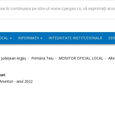
area în continuare pe site-ul www.cjarges.ro, vă exprimați ac
LOCAL
INFORMAȚII
INTEGRITATE INSTITUȚIONALĂ
SER
l Județean Argeș
Primăria Teiu
MONITOR OFICIAL LOCAL
Alt
uri
Anunturi - anul 2022