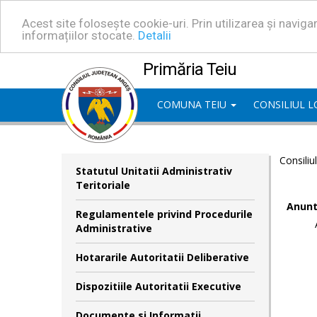
Acest site folosește cookie-uri. Prin utilizarea și navig
informațiilor stocate.
Detalii
Primăria Teiu
COMUNA TEIU
CONSILIUL 
Consiliu
Statutul Unitatii Administrativ
Teritoriale
Anunt
Regulamentele privind Procedurile
Administrative
Hotararile Autoritatii Deliberative
Dispozitiile Autoritatii Executive
Documente si Informatii