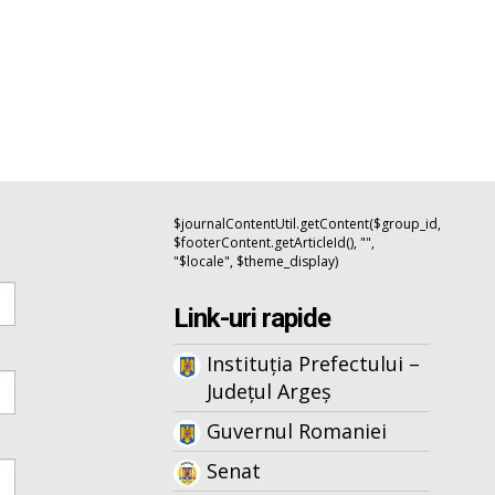
$journalContentUtil.getContent($group_id,
$footerContent.getArticleId(), "",
"$locale", $theme_display)
Link-uri rapide
Instituția Prefectului –
Județul Argeș
Guvernul Romaniei
Senat