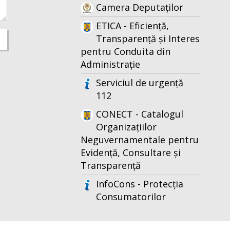
Camera Deputaților
ETICA - Eficiență,
Transparență și Interes
pentru Conduita din
Administrație
Serviciul de urgență
112
CONECT - Catalogul
Organizațiilor
Neguvernamentale pentru
Evidență, Consultare și
Transparență
InfoCons - Protecția
Consumatorilor