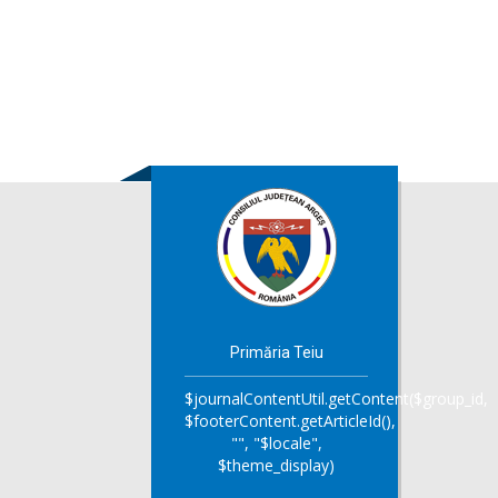
Primăria Teiu
$journalContentUtil.getContent($group_id,
$footerContent.getArticleId(),
"", "$locale",
$theme_display)