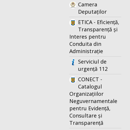
Camera
Deputaților
ETICA - Eficiență,
Transparență și
Interes pentru
Conduita din
Administrație
Serviciul de
urgență 112
CONECT -
Catalogul
Organizațiilor
Neguvernamentale
pentru Evidență,
Consultare și
Transparență