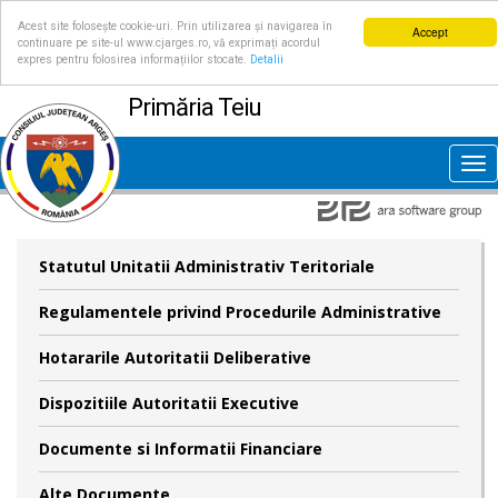
Acest site folosește cookie-uri. Prin utilizarea și navigarea în
Accept
continuare pe site-ul www.cjarges.ro, vă exprimați acordul
expres pentru folosirea informațiilor stocate.
Detalii
Primăria Teiu
Tog
nav
Statutul Unitatii Administrativ Teritoriale
Regulamentele privind Procedurile Administrative
Hotararile Autoritatii Deliberative
Dispozitiile Autoritatii Executive
Documente si Informatii Financiare
Alte Documente