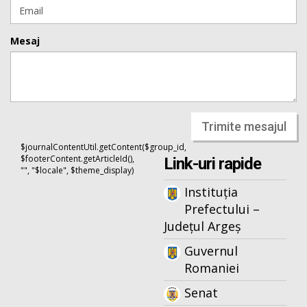
Mesaj
Trimite mesajul
$journalContentUtil.getContent($group_id,
$footerContent.getArticleId(),
Link-uri rapide
"", "$locale", $theme_display)
Instituția
Prefectului –
Județul Argeș
Guvernul
Romaniei
Senat