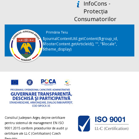
InfoCons -
Protecția
Consumatorilor
Primăria Teiu
$journalContentUtil.getContent($group_id,
$footerContent.getArticleId(), "", "$locale",
$theme_display)
Consiliul Judeţean Argeș deţine certificare
pentru sistemul de management EN ISO
9001:2015 conform procedurilor de audit şi
certificare ale LL-C (Certification) Czech
Republic