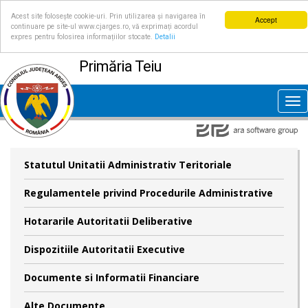
Acest site folosește cookie-uri. Prin utilizarea și navigarea în
Accept
continuare pe site-ul www.cjarges.ro, vă exprimați acordul
expres pentru folosirea informațiilor stocate.
Detalii
Primăria Teiu
Tog
nav
Statutul Unitatii Administrativ Teritoriale
Regulamentele privind Procedurile Administrative
Hotararile Autoritatii Deliberative
Dispozitiile Autoritatii Executive
Documente si Informatii Financiare
Alte Documente