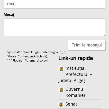
Mesaj
Trimite mesajul
$journalContentUtil.getContent($group_id,
$footerContent.getArticleId(),
Link-uri rapide
"", "$locale", $theme_display)
Instituția
Prefectului –
Județul Argeș
Guvernul
Romaniei
Senat