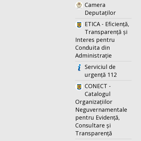
Camera
Deputaților
ETICA - Eficiență,
Transparență și
Interes pentru
Conduita din
Administrație
Serviciul de
urgență 112
CONECT -
Catalogul
Organizațiilor
Neguvernamentale
pentru Evidență,
Consultare și
Transparență