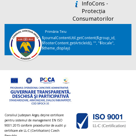
InfoCons -
Protecția
Consumatorilor
Primăria Teiu
$journalContentUtil.getContent($group_id,
$footerContent.getArticleId(), "", "$locale",
$theme_display)
Consiliul Judeţean Argeș deţine certificare
pentru sistemul de management EN ISO
9001:2015 conform procedurilor de audit şi
certificare ale LL-C (Certification) Czech
Republic