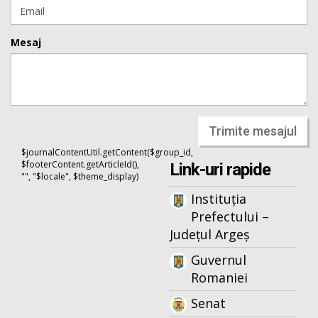
Mesaj
Trimite mesajul
$journalContentUtil.getContent($group_id,
$footerContent.getArticleId(),
Link-uri rapide
"", "$locale", $theme_display)
Instituția
Prefectului –
Județul Argeș
Guvernul
Romaniei
Senat