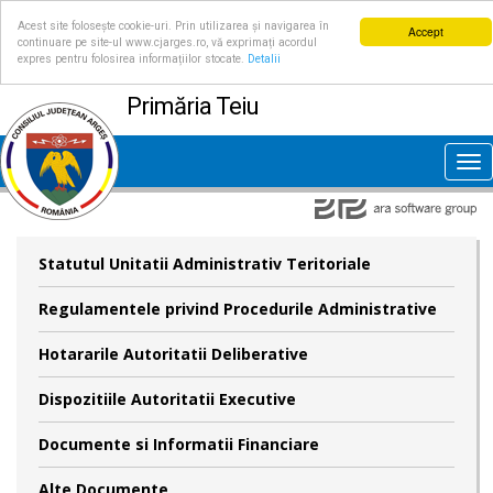
Acest site folosește cookie-uri. Prin utilizarea și navigarea în
Accept
continuare pe site-ul www.cjarges.ro, vă exprimați acordul
expres pentru folosirea informațiilor stocate.
Detalii
Primăria Teiu
Tog
nav
Statutul Unitatii Administrativ Teritoriale
Regulamentele privind Procedurile Administrative
Hotararile Autoritatii Deliberative
Dispozitiile Autoritatii Executive
Documente si Informatii Financiare
Alte Documente