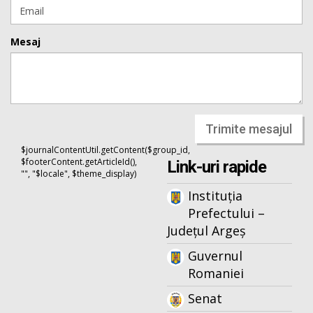
Mesaj
Trimite mesajul
$journalContentUtil.getContent($group_id,
$footerContent.getArticleId(),
Link-uri rapide
"", "$locale", $theme_display)
Instituția
Prefectului –
Județul Argeș
Guvernul
Romaniei
Senat