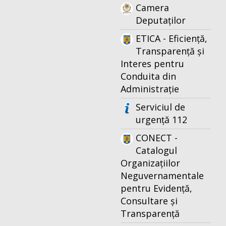
Camera
Deputaților
ETICA - Eficiență,
Transparență și
Interes pentru
Conduita din
Administrație
Serviciul de
urgență 112
CONECT -
Catalogul
Organizațiilor
Neguvernamentale
pentru Evidență,
Consultare și
Transparență