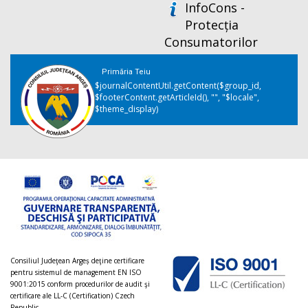
InfoCons -
Protecția
Consumatorilor
Primăria Teiu
$journalContentUtil.getContent($group_id,
$footerContent.getArticleId(), "", "$locale",
$theme_display)
Consiliul Judeţean Argeș deţine certificare
pentru sistemul de management EN ISO
9001:2015 conform procedurilor de audit şi
certificare ale LL-C (Certification) Czech
Republic