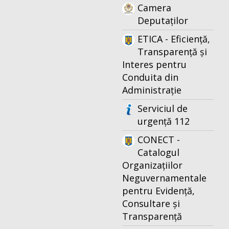
Camera
Deputaților
ETICA - Eficiență,
Transparență și
Interes pentru
Conduita din
Administrație
Serviciul de
urgență 112
CONECT -
Catalogul
Organizațiilor
Neguvernamentale
pentru Evidență,
Consultare și
Transparență