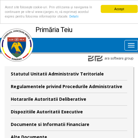
Acest site folosește cookie-uri. Prin utilizarea și navigarea în
Accept
continuare pe site-ul www.cjarges.ro, vă exprimați acordul
expres pentru folosirea informațiilor stocate.
Detalii
Primăria Teiu
Tog
nav
Statutul Unitatii Administrativ Teritoriale
Regulamentele privind Procedurile Administrative
Hotararile Autoritatii Deliberative
Dispozitiile Autoritatii Executive
Documente si Informatii Financiare
Alte Documente