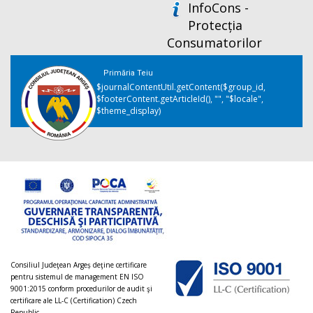
InfoCons -
Protecția
Consumatorilor
Primăria Teiu
$journalContentUtil.getContent($group_id,
$footerContent.getArticleId(), "", "$locale",
$theme_display)
Consiliul Judeţean Argeș deţine certificare
pentru sistemul de management EN ISO
9001:2015 conform procedurilor de audit şi
certificare ale LL-C (Certification) Czech
Republic