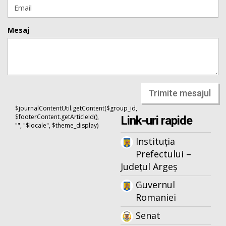
Mesaj
Trimite mesajul
$journalContentUtil.getContent($group_id,
$footerContent.getArticleId(),
Link-uri rapide
"", "$locale", $theme_display)
Instituția
Prefectului –
Județul Argeș
Guvernul
Romaniei
Senat