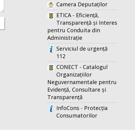
Camera Deputaților
ETICA - Eficiență,
Transparență și Interes
pentru Conduita din
Administrație
Serviciul de urgență
112
CONECT - Catalogul
Organizațiilor
Neguvernamentale pentru
Evidență, Consultare și
Transparență
InfoCons - Protecția
Consumatorilor