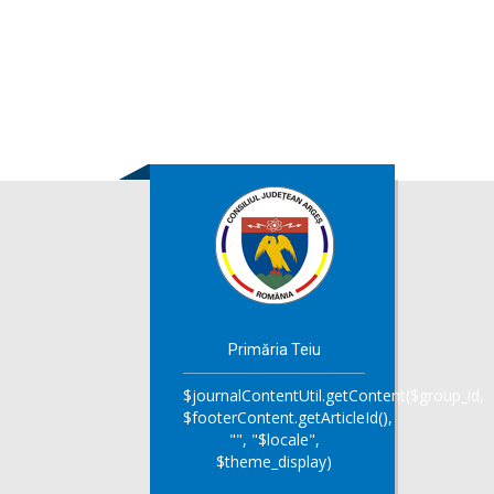
Primăria Teiu
$journalContentUtil.getContent($group_id,
$footerContent.getArticleId(),
"", "$locale",
$theme_display)