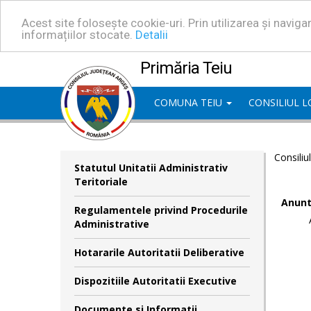
Acest site folosește cookie-uri. Prin utilizarea și navig
informațiilor stocate.
Detalii
Primăria Teiu
COMUNA TEIU
CONSILIUL 
Consiliu
Statutul Unitatii Administrativ
Teritoriale
Anunt
Regulamentele privind Procedurile
Administrative
Hotararile Autoritatii Deliberative
Dispozitiile Autoritatii Executive
Documente si Informatii