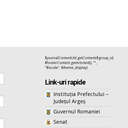
$journalContentUtil.getContent($group_id,
$footerContent.getArticleId(), "",
"$locale", $theme_display)
Link-uri rapide
Instituția Prefectului –
Județul Argeș
Guvernul Romaniei
Senat