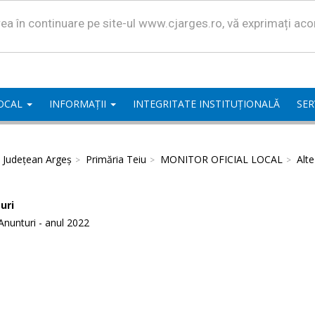
area în continuare pe site-ul www.cjarges.ro, vă exprimați ac
LOCAL
INFORMAȚII
INTEGRITATE INSTITUȚIONALĂ
SER
l Județean Argeș
Primăria Teiu
MONITOR OFICIAL LOCAL
Alt
uri
Anunturi - anul 2022