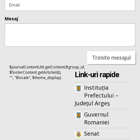
Mesaj
Trimite mesajul
$journalContentUtil.getContent($group_id,
$footerContent.getArticleId(),
Link-uri rapide
"", "$locale", $theme_display)
Instituția
Prefectului –
Județul Argeș
Guvernul
Romaniei
Senat