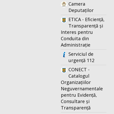
Camera
Deputaților
ETICA - Eficiență,
Transparență și
Interes pentru
Conduita din
Administrație
Serviciul de
urgență 112
CONECT -
Catalogul
Organizațiilor
Neguvernamentale
pentru Evidență,
Consultare și
Transparență