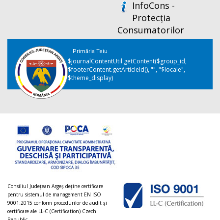
InfoCons -
Protecția
Consumatorilor
Primăria Teiu
$journalContentUtil.getContent($group_id,
$footerContent.getArticleId(), "", "$locale",
$theme_display)
Consiliul Judeţean Argeș deţine certificare
pentru sistemul de management EN ISO
9001:2015 conform procedurilor de audit şi
certificare ale LL-C (Certification) Czech
Republic