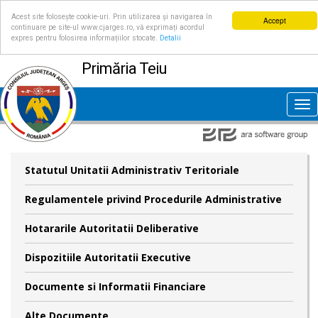
Acest site folosește cookie-uri. Prin utilizarea și navigarea în
Accept
continuare pe site-ul www.cjarges.ro, vă exprimați acordul
expres pentru folosirea informațiilor stocate.
Detalii
Primăria Teiu
Tog
nav
Statutul Unitatii Administrativ Teritoriale
Regulamentele privind Procedurile Administrative
Hotararile Autoritatii Deliberative
Dispozitiile Autoritatii Executive
Documente si Informatii Financiare
Alte Documente