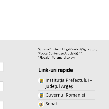
$journalContentUtil.getContent($group_id,
$footerContent.getArticleId(), "",
"$locale", $theme_display)
Link-uri rapide
Instituția Prefectului –
Județul Argeș
Guvernul Romaniei
Senat