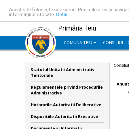
Acest site folosește cookie-uri. Prin utilizarea și navig
informațiilor stocate.
Detalii
Primăria Teiu
COMUNA TEIU
CONSILIUL 
Consiliu
Statutul Unitatii Administrativ
Teritoriale
Anunt
Regulamentele privind Procedurile
Administrative
Hotararile Autoritatii Deliberative
Dispozitiile Autoritatii Executive
Documente si Informatii