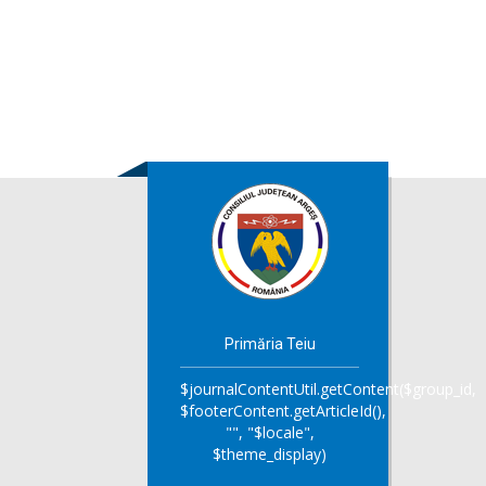
Primăria Teiu
$journalContentUtil.getContent($group_id,
$footerContent.getArticleId(),
"", "$locale",
$theme_display)