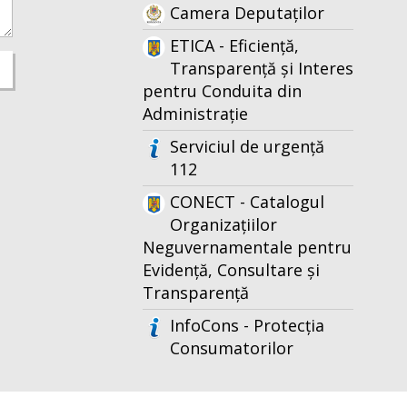
Camera Deputaților
ETICA - Eficiență,
Transparență și Interes
pentru Conduita din
Administrație
Serviciul de urgență
112
CONECT - Catalogul
Organizațiilor
Neguvernamentale pentru
Evidență, Consultare și
Transparență
InfoCons - Protecția
Consumatorilor