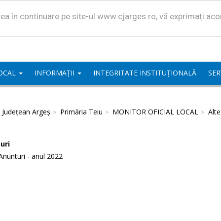
area în continuare pe site-ul www.cjarges.ro, vă exprimați ac
LOCAL
INFORMAȚII
INTEGRITATE INSTITUȚIONALĂ
SER
l Județean Argeș
Primăria Teiu
MONITOR OFICIAL LOCAL
Alt
uri
Anunturi - anul 2022