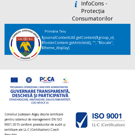
InfoCons -
Protecția
Consumatorilor
Primăria Teiu
$journalContentUtil.getContent($group_id,
$footerContent.getArticleId(), "", "$locale",
$theme_display)
Consiliul Judeţean Argeș deţine certificare
pentru sistemul de management EN ISO
9001:2015 conform procedurilor de audit şi
certificare ale LL-C (Certification) Czech
Republic