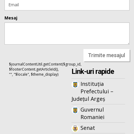
Mesaj
Trimite mesajul
$journalContentUtil.getContent($group_id,
$footerContent.getArticleId(),
Link-uri rapide
"", "$locale", $theme_display)
Instituția
Prefectului –
Județul Argeș
Guvernul
Romaniei
Senat