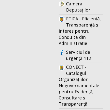
Camera
Deputaților
ETICA - Eficiență,
Transparență și
Interes pentru
Conduita din
Administrație
Serviciul de
urgență 112
CONECT -
Catalogul
Organizațiilor
Neguvernamentale
pentru Evidență,
Consultare și
Transparență