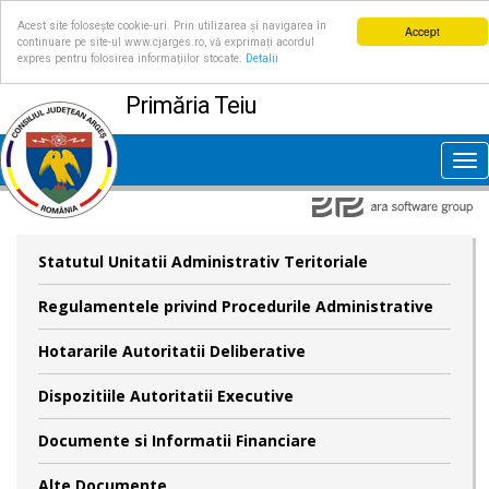
Acest site folosește cookie-uri. Prin utilizarea și navigarea în
Accept
continuare pe site-ul www.cjarges.ro, vă exprimați acordul
expres pentru folosirea informațiilor stocate.
Detalii
Primăria Teiu
Tog
nav
Statutul Unitatii Administrativ Teritoriale
Regulamentele privind Procedurile Administrative
Hotararile Autoritatii Deliberative
Dispozitiile Autoritatii Executive
Documente si Informatii Financiare
Alte Documente