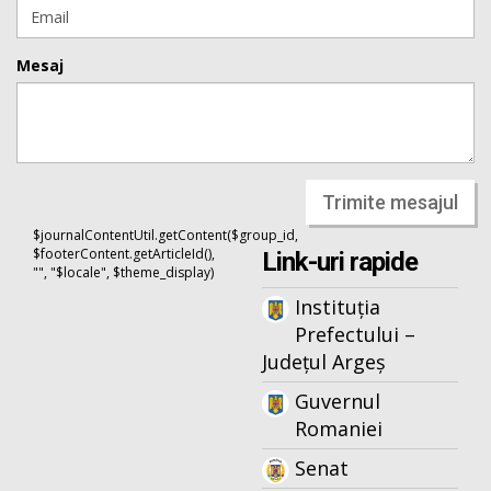
Mesaj
Trimite mesajul
$journalContentUtil.getContent($group_id,
$footerContent.getArticleId(),
Link-uri rapide
"", "$locale", $theme_display)
Instituția
Prefectului –
Județul Argeș
Guvernul
Romaniei
Senat