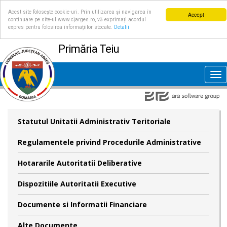
Acest site folosește cookie-uri. Prin utilizarea și navigarea în
Accept
continuare pe site-ul www.cjarges.ro, vă exprimați acordul
expres pentru folosirea informațiilor stocate.
Detalii
Primăria Teiu
Tog
nav
Statutul Unitatii Administrativ Teritoriale
Regulamentele privind Procedurile Administrative
Hotararile Autoritatii Deliberative
Dispozitiile Autoritatii Executive
Documente si Informatii Financiare
Alte Documente