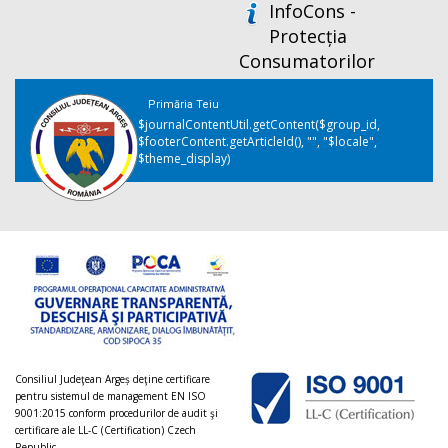
InfoCons -
Protecția
Consumatorilor
Primăria Teiu
$journalContentUtil.getContent($group_id,
$footerContent.getArticleId(), "", "$locale",
$theme_display)
Consiliul Judeţean Argeș deţine certificare
pentru sistemul de management EN ISO
9001:2015 conform procedurilor de audit şi
certificare ale LL-C (Certification) Czech
Republic