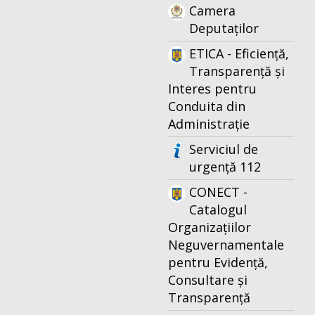
Camera
Deputaților
ETICA - Eficiență,
Transparență și
Interes pentru
Conduita din
Administrație
Serviciul de
urgență 112
CONECT -
Catalogul
Organizațiilor
Neguvernamentale
pentru Evidență,
Consultare și
Transparență