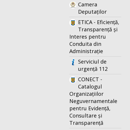
Camera
Deputaților
ETICA - Eficiență,
Transparență și
Interes pentru
Conduita din
Administrație
Serviciul de
urgență 112
CONECT -
Catalogul
Organizațiilor
Neguvernamentale
pentru Evidență,
Consultare și
Transparență