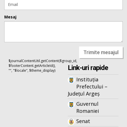
Mesaj
Trimite mesajul
$journalContentUtil.getContent($group_id,
$footerContent.getArticleId(),
Link-uri rapide
"", "$locale", $theme_display)
Instituția
Prefectului –
Județul Argeș
Guvernul
Romaniei
Senat