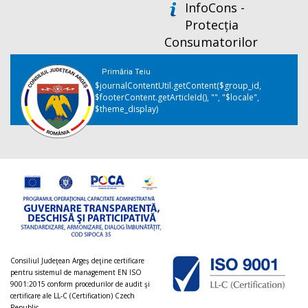
InfoCons -
Protecția
Consumatorilor
Primăria Teiu
$journalContentUtil.getContent($group_id,
$footerContent.getArticleId(), "", "$locale",
$theme_display)
Consiliul Judeţean Argeș deţine certificare
pentru sistemul de management EN ISO
9001:2015 conform procedurilor de audit şi
certificare ale LL-C (Certification) Czech
Republic