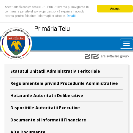
Acest site folosește cookie-uri. Prin utilizarea și navigarea în
Accept
continuare pe site-ul www.cjarges.ro, vă exprimați acordul
expres pentru folosirea informațiilor stocate.
Detalii
Primăria Teiu
Tog
nav
Statutul Unitatii Administrativ Teritoriale
Regulamentele privind Procedurile Administrative
Hotararile Autoritatii Deliberative
Dispozitiile Autoritatii Executive
Documente si Informatii Financiare
Alte Documente