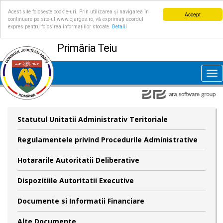
Acest site folosește cookie-uri. Prin utilizarea și navigarea în
Accept
continuare pe site-ul www.cjarges.ro, vă exprimați acordul
expres pentru folosirea informațiilor stocate.
Detalii
Primăria Teiu
Tog
nav
Statutul Unitatii Administrativ Teritoriale
Regulamentele privind Procedurile Administrative
Hotararile Autoritatii Deliberative
Dispozitiile Autoritatii Executive
Documente si Informatii Financiare
Alte Documente