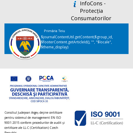
InfoCons -
Protecția
Consumatorilor
Primăria Teiu
$journalContentUtil.getContent($group_id,
$footerContent.getArticleId(), "", "$locale",
$theme_display)
Consiliul Judeţean Argeș deţine certificare
pentru sistemul de management EN ISO
9001:2015 conform procedurilor de audit şi
certificare ale LL-C (Certification) Czech
Republic