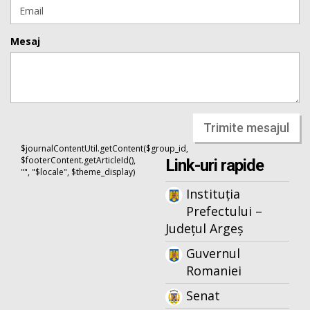
Mesaj
Trimite mesajul
$journalContentUtil.getContent($group_id,
$footerContent.getArticleId(),
Link-uri rapide
"", "$locale", $theme_display)
Instituția
Prefectului –
Județul Argeș
Guvernul
Romaniei
Senat