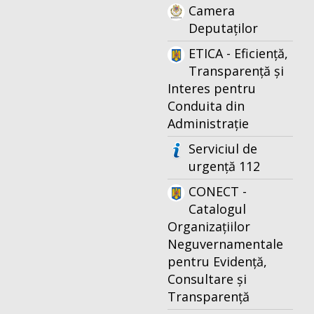
Camera
Deputaților
ETICA - Eficiență,
Transparență și
Interes pentru
Conduita din
Administrație
Serviciul de
urgență 112
CONECT -
Catalogul
Organizațiilor
Neguvernamentale
pentru Evidență,
Consultare și
Transparență