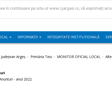
area în continuare pe site-ul www.cjarges.ro, vă exprimați ac
LOCAL
INFORMAȚII
INTEGRITATE INSTITUȚIONALĂ
SER
l Județean Argeș
Primăria Teiu
MONITOR OFICIAL LOCAL
Alt
uri
Anunturi - anul 2022