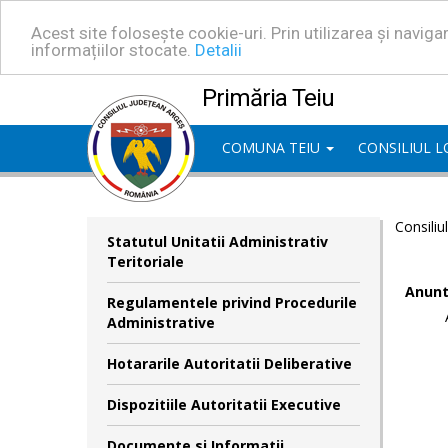
Acest site folosește cookie-uri. Prin utilizarea și navig
informațiilor stocate.
Detalii
Primăria Teiu
COMUNA TEIU
CONSILIUL 
Consiliu
Statutul Unitatii Administrativ
Teritoriale
Anunt
Regulamentele privind Procedurile
Administrative
Hotararile Autoritatii Deliberative
Dispozitiile Autoritatii Executive
Documente si Informatii