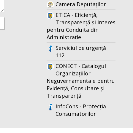
Camera Deputaților
ETICA - Eficiență,
Transparență și Interes
pentru Conduita din
Administrație
Serviciul de urgență
112
CONECT - Catalogul
Organizațiilor
Neguvernamentale pentru
Evidență, Consultare și
Transparență
InfoCons - Protecția
Consumatorilor