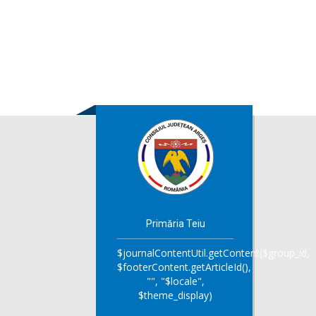
Primăria Teiu
$journalContentUtil.getContent($group_id,
$footerContent.getArticleId(),
"", "$locale",
$theme_display)