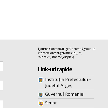
$journalContentUtil.getContent($group_id,
$footerContent.getArticleId(), "",
"$locale", $theme_display)
Link-uri rapide
Instituția Prefectului –
Județul Argeș
Guvernul Romaniei
Senat