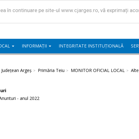
area în continuare pe site-ul www.cjarges.ro, vă exprimați ac
LOCAL
INFORMAȚII
INTEGRITATE INSTITUȚIONALĂ
SER
l Județean Argeș
Primăria Teiu
MONITOR OFICIAL LOCAL
Alt
uri
Anunturi - anul 2022