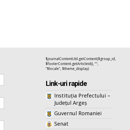
$journalContentUtil.getContent($group_id,
$footerContent.getArticleId(), "",
"$locale", $theme_display)
Link-uri rapide
Instituția Prefectului –
Județul Argeș
Guvernul Romaniei
Senat