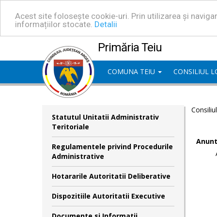
Acest site folosește cookie-uri. Prin utilizarea și navig
informațiilor stocate.
Detalii
Primăria Teiu
COMUNA TEIU
CONSILIUL 
Consiliu
Statutul Unitatii Administrativ
Teritoriale
Anunt
Regulamentele privind Procedurile
Administrative
Hotararile Autoritatii Deliberative
Dispozitiile Autoritatii Executive
Documente si Informatii