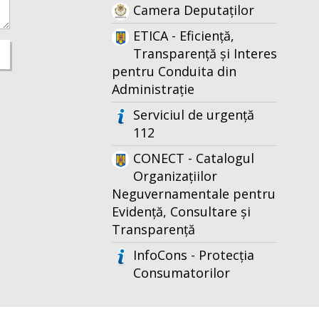
Camera Deputaților
ETICA - Eficiență,
Transparență și Interes
pentru Conduita din
Administrație
Serviciul de urgență
112
CONECT - Catalogul
Organizațiilor
Neguvernamentale pentru
Evidență, Consultare și
Transparență
InfoCons - Protecția
Consumatorilor