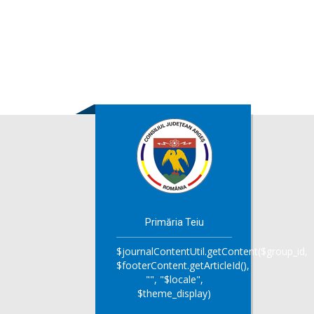
Primăria Teiu
$journalContentUtil.getContent($group_id,
$footerContent.getArticleId(),
"", "$locale",
$theme_display)