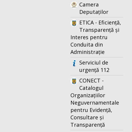
Camera
Deputaților
ETICA - Eficiență,
Transparență și
Interes pentru
Conduita din
Administrație
Serviciul de
urgență 112
CONECT -
Catalogul
Organizațiilor
Neguvernamentale
pentru Evidență,
Consultare și
Transparență