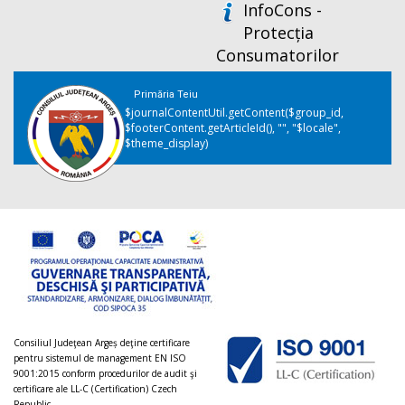
InfoCons -
Protecția
Consumatorilor
Primăria Teiu
$journalContentUtil.getContent($group_id,
$footerContent.getArticleId(), "", "$locale",
$theme_display)
Consiliul Judeţean Argeș deţine certificare
pentru sistemul de management EN ISO
9001:2015 conform procedurilor de audit şi
certificare ale LL-C (Certification) Czech
Republic