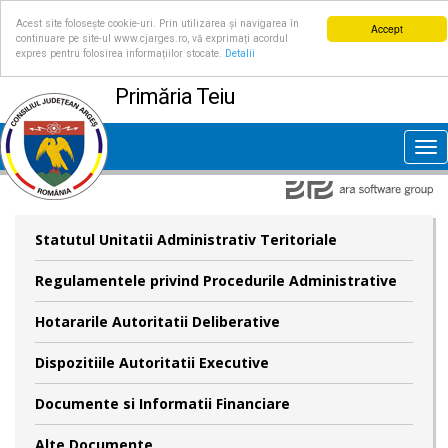
Acest site folosește cookie-uri. Prin utilizarea și navigarea în
Accept
continuare pe site-ul www.cjarges.ro, vă exprimați acordul
expres pentru folosirea informațiilor stocate.
Detalii
Primăria Teiu
Tog
nav
Statutul Unitatii Administrativ Teritoriale
Regulamentele privind Procedurile Administrative
Hotararile Autoritatii Deliberative
Dispozitiile Autoritatii Executive
Documente si Informatii Financiare
Alte Documente