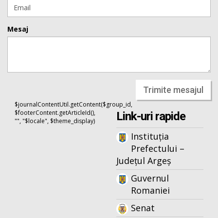
Mesaj
Trimite mesajul
$journalContentUtil.getContent($group_id,
$footerContent.getArticleId(),
Link-uri rapide
"", "$locale", $theme_display)
Instituția
Prefectului –
Județul Argeș
Guvernul
Romaniei
Senat