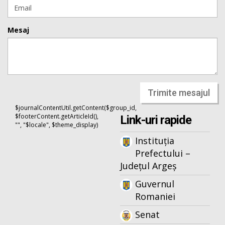
Mesaj
Trimite mesajul
$journalContentUtil.getContent($group_id,
$footerContent.getArticleId(),
Link-uri rapide
"", "$locale", $theme_display)
Instituția
Prefectului –
Județul Argeș
Guvernul
Romaniei
Senat