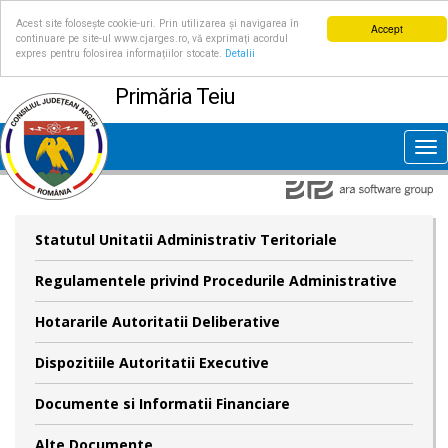
Acest site folosește cookie-uri. Prin utilizarea și navigarea în
Accept
continuare pe site-ul www.cjarges.ro, vă exprimați acordul
expres pentru folosirea informațiilor stocate.
Detalii
Primăria Teiu
Tog
nav
Statutul Unitatii Administrativ Teritoriale
Regulamentele privind Procedurile Administrative
Hotararile Autoritatii Deliberative
Dispozitiile Autoritatii Executive
Documente si Informatii Financiare
Alte Documente