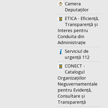
Camera
Deputaților
ETICA - Eficiență,
Transparență și
Interes pentru
Conduita din
Administrație
Serviciul de
urgență 112
CONECT -
Catalogul
Organizațiilor
Neguvernamentale
pentru Evidență,
Consultare și
Transparență