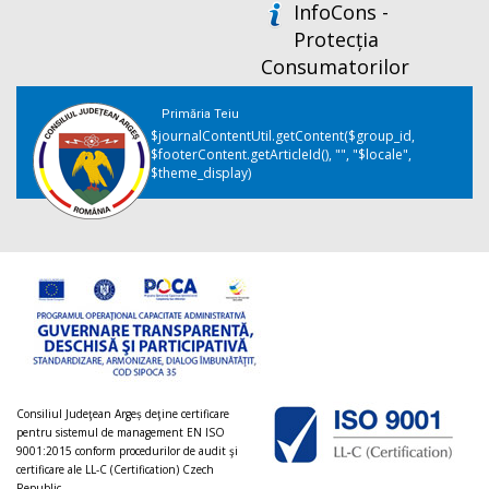
InfoCons -
Protecția
Consumatorilor
Primăria Teiu
$journalContentUtil.getContent($group_id,
$footerContent.getArticleId(), "", "$locale",
$theme_display)
Consiliul Judeţean Argeș deţine certificare
pentru sistemul de management EN ISO
9001:2015 conform procedurilor de audit şi
certificare ale LL-C (Certification) Czech
Republic