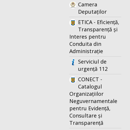
Camera
Deputaților
ETICA - Eficiență,
Transparență și
Interes pentru
Conduita din
Administrație
Serviciul de
urgență 112
CONECT -
Catalogul
Organizațiilor
Neguvernamentale
pentru Evidență,
Consultare și
Transparență