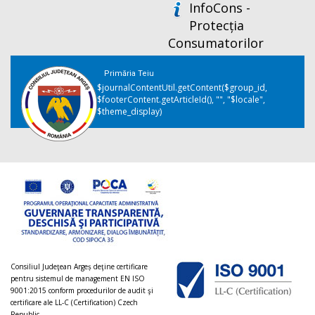
InfoCons -
Protecția
Consumatorilor
Primăria Teiu
$journalContentUtil.getContent($group_id,
$footerContent.getArticleId(), "", "$locale",
$theme_display)
Consiliul Judeţean Argeș deţine certificare
pentru sistemul de management EN ISO
9001:2015 conform procedurilor de audit şi
certificare ale LL-C (Certification) Czech
Republic