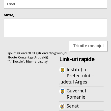
Mesaj
Trimite mesajul
$journalContentUtil.getContent($group_id,
$footerContent.getArticleId(),
Link-uri rapide
"", "$locale", $theme_display)
Instituția
Prefectului –
Județul Argeș
Guvernul
Romaniei
Senat