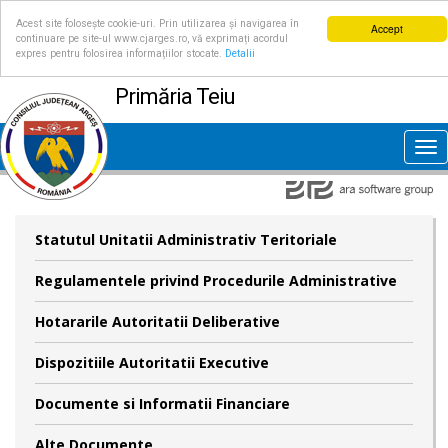
Acest site folosește cookie-uri. Prin utilizarea și navigarea în
Accept
continuare pe site-ul www.cjarges.ro, vă exprimați acordul
expres pentru folosirea informațiilor stocate.
Detalii
Primăria Teiu
Tog
nav
Statutul Unitatii Administrativ Teritoriale
Regulamentele privind Procedurile Administrative
Hotararile Autoritatii Deliberative
Dispozitiile Autoritatii Executive
Documente si Informatii Financiare
Alte Documente