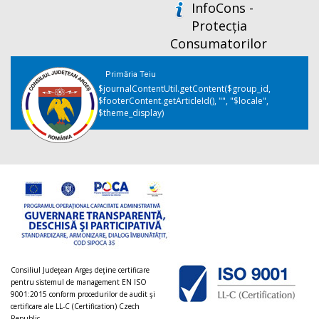
InfoCons -
Protecția
Consumatorilor
Primăria Teiu
$journalContentUtil.getContent($group_id,
$footerContent.getArticleId(), "", "$locale",
$theme_display)
Consiliul Judeţean Argeș deţine certificare
pentru sistemul de management EN ISO
9001:2015 conform procedurilor de audit şi
certificare ale LL-C (Certification) Czech
Republic