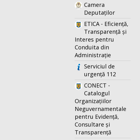
Camera
Deputaților
ETICA - Eficiență,
Transparență și
Interes pentru
Conduita din
Administrație
Serviciul de
urgență 112
CONECT -
Catalogul
Organizațiilor
Neguvernamentale
pentru Evidență,
Consultare și
Transparență