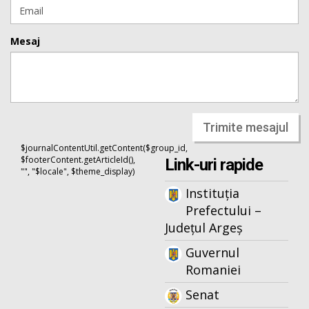
Mesaj
Trimite mesajul
$journalContentUtil.getContent($group_id,
$footerContent.getArticleId(),
Link-uri rapide
"", "$locale", $theme_display)
Instituția
Prefectului –
Județul Argeș
Guvernul
Romaniei
Senat