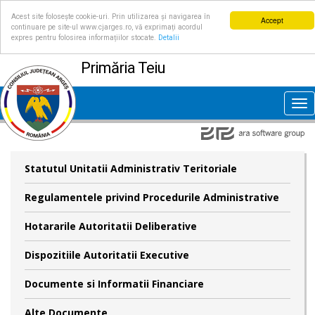
Acest site folosește cookie-uri. Prin utilizarea și navigarea în
Accept
continuare pe site-ul www.cjarges.ro, vă exprimați acordul
expres pentru folosirea informațiilor stocate.
Detalii
Primăria Teiu
Tog
nav
Statutul Unitatii Administrativ Teritoriale
Regulamentele privind Procedurile Administrative
Hotararile Autoritatii Deliberative
Dispozitiile Autoritatii Executive
Documente si Informatii Financiare
Alte Documente