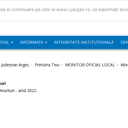
area în continuare pe site-ul www.cjarges.ro, vă exprimați ac
LOCAL
INFORMAȚII
INTEGRITATE INSTITUȚIONALĂ
SER
l Județean Argeș
Primăria Teiu
MONITOR OFICIAL LOCAL
Alt
uri
Anunturi - anul 2022