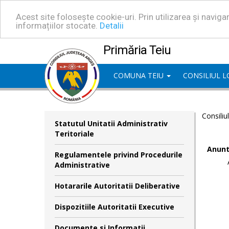
Acest site folosește cookie-uri. Prin utilizarea și navig
informațiilor stocate.
Detalii
Primăria Teiu
COMUNA TEIU
CONSILIUL 
Consiliu
Statutul Unitatii Administrativ
Teritoriale
Anunt
Regulamentele privind Procedurile
Administrative
Hotararile Autoritatii Deliberative
Dispozitiile Autoritatii Executive
Documente si Informatii