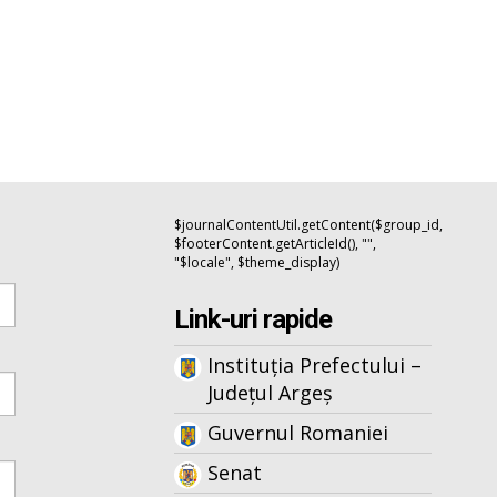
$journalContentUtil.getContent($group_id,
$footerContent.getArticleId(), "",
"$locale", $theme_display)
Link-uri rapide
Instituția Prefectului –
Județul Argeș
Guvernul Romaniei
Senat