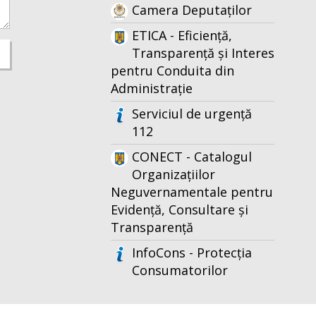
Camera Deputaților
ETICA - Eficiență,
Transparență și Interes
pentru Conduita din
Administrație
Serviciul de urgență
112
CONECT - Catalogul
Organizațiilor
Neguvernamentale pentru
Evidență, Consultare și
Transparență
InfoCons - Protecția
Consumatorilor