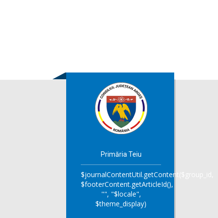
Primăria Teiu
$journalContentUtil.getContent($group_id,
$footerContent.getArticleId(),
"", "$locale",
$theme_display)