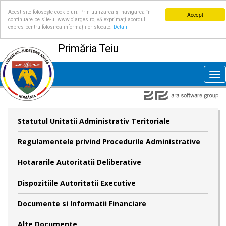
Acest site folosește cookie-uri. Prin utilizarea și navigarea în
Accept
continuare pe site-ul www.cjarges.ro, vă exprimați acordul
expres pentru folosirea informațiilor stocate.
Detalii
Primăria Teiu
Tog
nav
Statutul Unitatii Administrativ Teritoriale
Regulamentele privind Procedurile Administrative
Hotararile Autoritatii Deliberative
Dispozitiile Autoritatii Executive
Documente si Informatii Financiare
Alte Documente