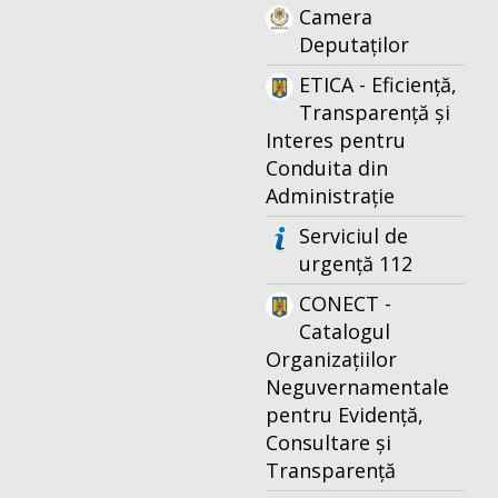
Camera
Deputaților
ETICA - Eficiență,
Transparență și
Interes pentru
Conduita din
Administrație
Serviciul de
urgență 112
CONECT -
Catalogul
Organizațiilor
Neguvernamentale
pentru Evidență,
Consultare și
Transparență