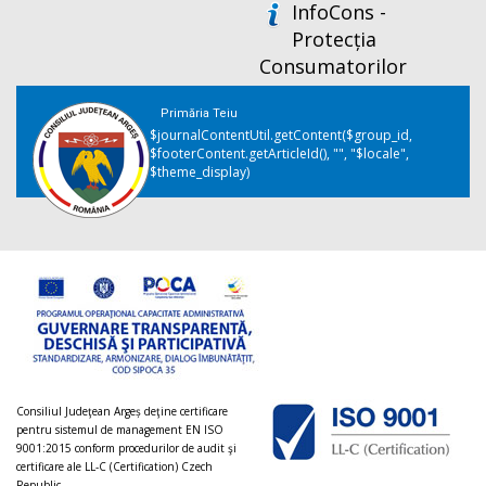
InfoCons -
Protecția
Consumatorilor
Primăria Teiu
$journalContentUtil.getContent($group_id,
$footerContent.getArticleId(), "", "$locale",
$theme_display)
Consiliul Judeţean Argeș deţine certificare
pentru sistemul de management EN ISO
9001:2015 conform procedurilor de audit şi
certificare ale LL-C (Certification) Czech
Republic