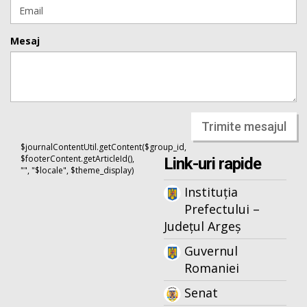
Mesaj
Trimite mesajul
$journalContentUtil.getContent($group_id,
$footerContent.getArticleId(),
Link-uri rapide
"", "$locale", $theme_display)
Instituția
Prefectului –
Județul Argeș
Guvernul
Romaniei
Senat