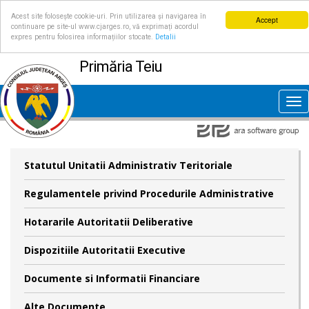
Acest site folosește cookie-uri. Prin utilizarea și navigarea în
Accept
continuare pe site-ul www.cjarges.ro, vă exprimați acordul
expres pentru folosirea informațiilor stocate.
Detalii
Primăria Teiu
Tog
nav
Statutul Unitatii Administrativ Teritoriale
Regulamentele privind Procedurile Administrative
Hotararile Autoritatii Deliberative
Dispozitiile Autoritatii Executive
Documente si Informatii Financiare
Alte Documente