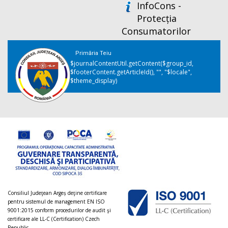
InfoCons -
Protecția
Consumatorilor
Primăria Teiu
$journalContentUtil.getContent($group_id,
$footerContent.getArticleId(), "", "$locale",
$theme_display)
Consiliul Judeţean Argeș deţine certificare
pentru sistemul de management EN ISO
9001:2015 conform procedurilor de audit şi
certificare ale LL-C (Certification) Czech
Republic