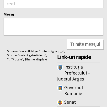
Mesaj
Trimite mesajul
$journalContentUtil.getContent($group_id,
$footerContent.getArticleId(),
Link-uri rapide
"", "$locale", $theme_display)
Instituția
Prefectului –
Județul Argeș
Guvernul
Romaniei
Senat