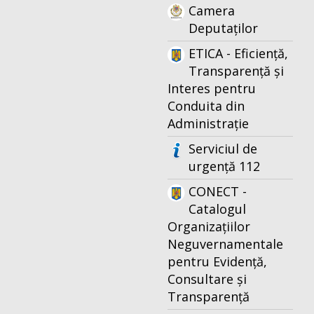
Camera
Deputaților
ETICA - Eficiență,
Transparență și
Interes pentru
Conduita din
Administrație
Serviciul de
urgență 112
CONECT -
Catalogul
Organizațiilor
Neguvernamentale
pentru Evidență,
Consultare și
Transparență