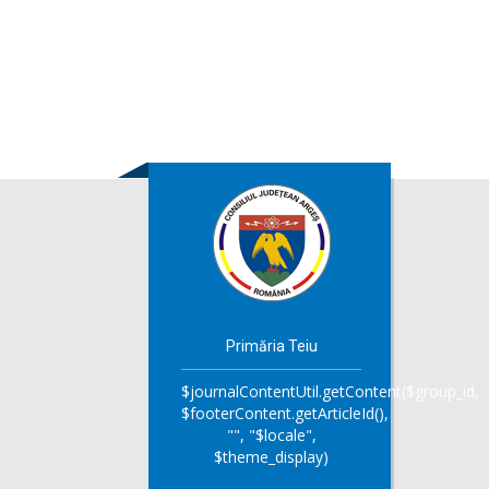
Primăria Teiu
$journalContentUtil.getContent($group_id,
$footerContent.getArticleId(),
"", "$locale",
$theme_display)