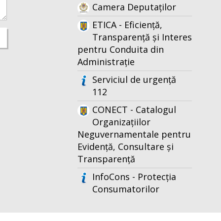
Camera Deputaților
ETICA - Eficiență,
Transparență și Interes
pentru Conduita din
Administrație
Serviciul de urgență
112
CONECT - Catalogul
Organizațiilor
Neguvernamentale pentru
Evidență, Consultare și
Transparență
InfoCons - Protecția
Consumatorilor