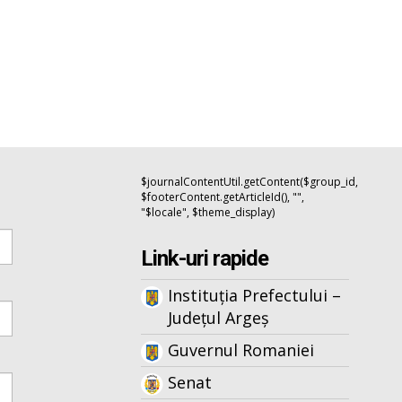
$journalContentUtil.getContent($group_id,
$footerContent.getArticleId(), "",
"$locale", $theme_display)
Link-uri rapide
Instituția Prefectului –
Județul Argeș
Guvernul Romaniei
Senat