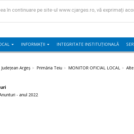
area în continuare pe site-ul www.cjarges.ro, vă exprimați ac
LOCAL
INFORMAȚII
INTEGRITATE INSTITUȚIONALĂ
SER
l Județean Argeș
Primăria Teiu
MONITOR OFICIAL LOCAL
Alt
uri
Anunturi - anul 2022