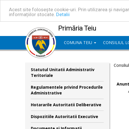
Acest site folosește cookie-uri. Prin utilizarea și navig
informațiilor stocate.
Detalii
Primăria Teiu
COMUNA TEIU
CONSILIUL 
Consiliu
Statutul Unitatii Administrativ
Teritoriale
Anunt
Regulamentele privind Procedurile
Administrative
Hotararile Autoritatii Deliberative
Dispozitiile Autoritatii Executive
Documente si Informatii