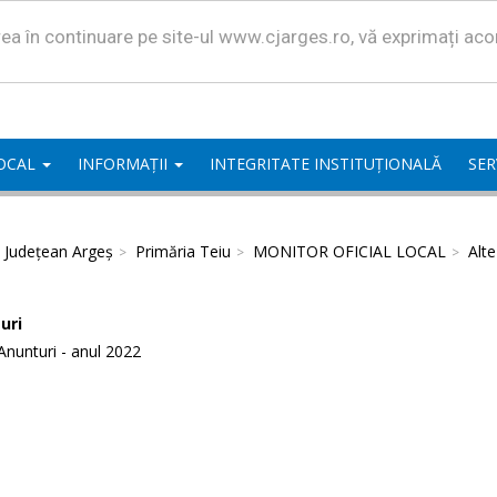
area în continuare pe site-ul www.cjarges.ro, vă exprimați ac
LOCAL
INFORMAȚII
INTEGRITATE INSTITUȚIONALĂ
SER
l Județean Argeș
Primăria Teiu
MONITOR OFICIAL LOCAL
Alt
uri
Anunturi - anul 2022