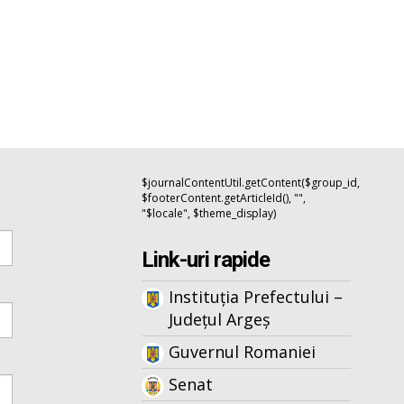
$journalContentUtil.getContent($group_id,
$footerContent.getArticleId(), "",
"$locale", $theme_display)
Link-uri rapide
Instituția Prefectului –
Județul Argeș
Guvernul Romaniei
Senat