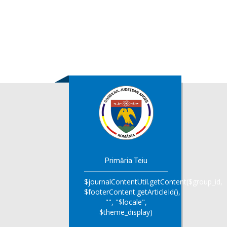
Primăria Teiu
$journalContentUtil.getContent($group_id,
$footerContent.getArticleId(),
"", "$locale",
$theme_display)