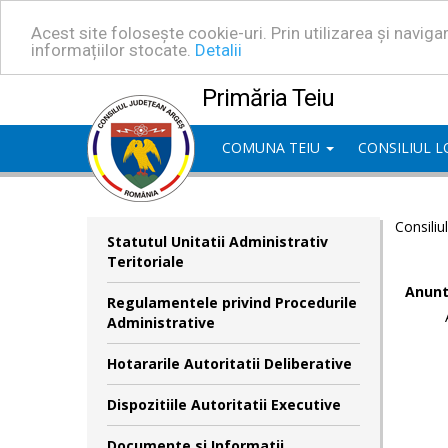
Acest site folosește cookie-uri. Prin utilizarea și navig
informațiilor stocate.
Detalii
Primăria Teiu
COMUNA TEIU
CONSILIUL 
Consiliu
Statutul Unitatii Administrativ
Teritoriale
Anunt
Regulamentele privind Procedurile
Administrative
Hotararile Autoritatii Deliberative
Dispozitiile Autoritatii Executive
Documente si Informatii