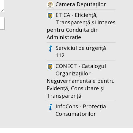
Camera Deputaților
ETICA - Eficiență,
Transparență și Interes
pentru Conduita din
Administrație
Serviciul de urgență
112
CONECT - Catalogul
Organizațiilor
Neguvernamentale pentru
Evidență, Consultare și
Transparență
InfoCons - Protecția
Consumatorilor