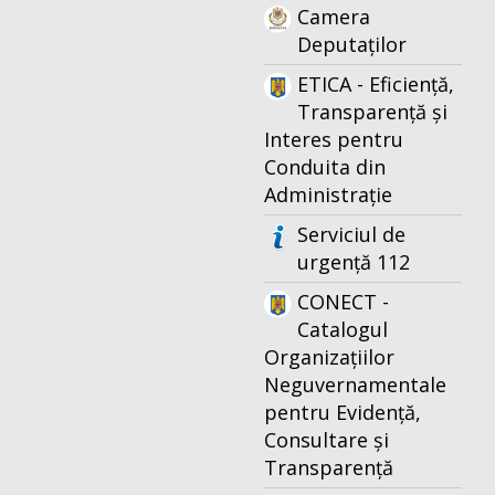
Camera
Deputaților
ETICA - Eficiență,
Transparență și
Interes pentru
Conduita din
Administrație
Serviciul de
urgență 112
CONECT -
Catalogul
Organizațiilor
Neguvernamentale
pentru Evidență,
Consultare și
Transparență