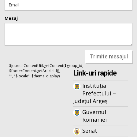
Mesaj
Trimite mesajul
$journalContentUtil.getContent($group_id,
$footerContent.getArticleId(),
Link-uri rapide
"", "$locale", $theme_display)
Instituția
Prefectului –
Județul Argeș
Guvernul
Romaniei
Senat