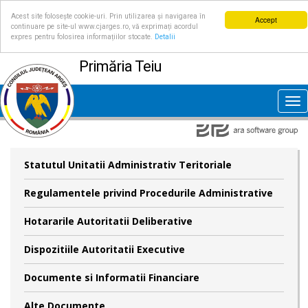
Acest site folosește cookie-uri. Prin utilizarea și navigarea în
Accept
continuare pe site-ul www.cjarges.ro, vă exprimați acordul
expres pentru folosirea informațiilor stocate.
Detalii
Primăria Teiu
Tog
nav
Statutul Unitatii Administrativ Teritoriale
Regulamentele privind Procedurile Administrative
Hotararile Autoritatii Deliberative
Dispozitiile Autoritatii Executive
Documente si Informatii Financiare
Alte Documente