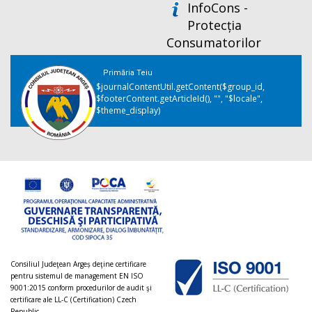
InfoCons -
Protecția
Consumatorilor
Primăria Teiu
$journalContentUtil.getContent($group_id,
$footerContent.getArticleId(), "", "$locale",
$theme_display)
Consiliul Judeţean Argeș deţine certificare
pentru sistemul de management EN ISO
9001:2015 conform procedurilor de audit şi
certificare ale LL-C (Certification) Czech
Republic