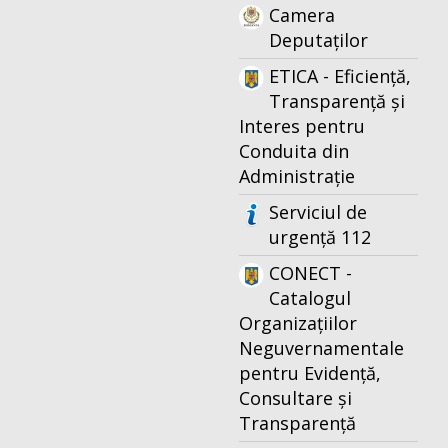
Camera
Deputaților
ETICA - Eficiență,
Transparență și
Interes pentru
Conduita din
Administrație
Serviciul de
urgență 112
CONECT -
Catalogul
Organizațiilor
Neguvernamentale
pentru Evidență,
Consultare și
Transparență