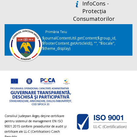
InfoCons -
Protecția
Consumatorilor
Primăria Teiu
$journalContentUtil.getContent($group_id,
$footerContent.getArticleId(), "", "$locale",
$theme_display)
Consiliul Judeţean Argeș deţine certificare
pentru sistemul de management EN ISO
9001:2015 conform procedurilor de audit şi
certificare ale LL-C (Certification) Czech
Republic