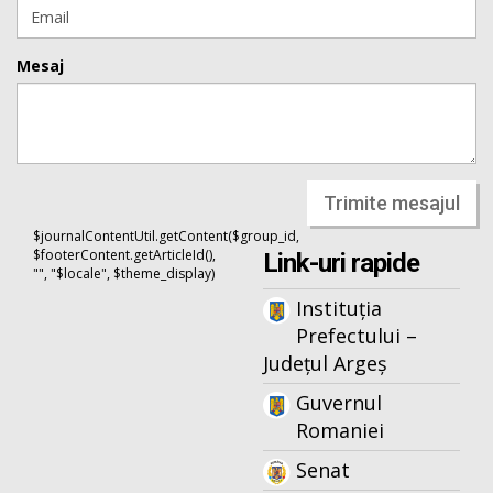
Mesaj
Trimite mesajul
$journalContentUtil.getContent($group_id,
$footerContent.getArticleId(),
Link-uri rapide
"", "$locale", $theme_display)
Instituția
Prefectului –
Județul Argeș
Guvernul
Romaniei
Senat