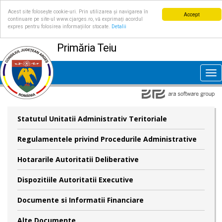
Acest site folosește cookie-uri. Prin utilizarea și navigarea în
Accept
continuare pe site-ul www.cjarges.ro, vă exprimați acordul
expres pentru folosirea informațiilor stocate.
Detalii
Primăria Teiu
Tog
nav
Statutul Unitatii Administrativ Teritoriale
Regulamentele privind Procedurile Administrative
Hotararile Autoritatii Deliberative
Dispozitiile Autoritatii Executive
Documente si Informatii Financiare
Alte Documente