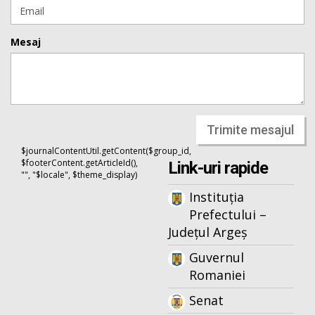
Mesaj
Trimite mesajul
$journalContentUtil.getContent($group_id,
$footerContent.getArticleId(),
Link-uri rapide
"", "$locale", $theme_display)
Instituția
Prefectului –
Județul Argeș
Guvernul
Romaniei
Senat