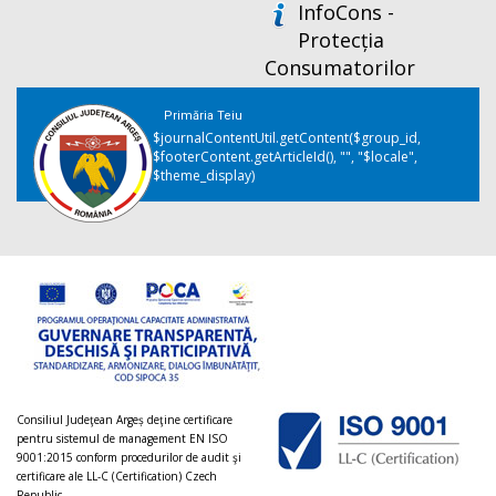
InfoCons -
Protecția
Consumatorilor
Primăria Teiu
$journalContentUtil.getContent($group_id,
$footerContent.getArticleId(), "", "$locale",
$theme_display)
Consiliul Judeţean Argeș deţine certificare
pentru sistemul de management EN ISO
9001:2015 conform procedurilor de audit şi
certificare ale LL-C (Certification) Czech
Republic