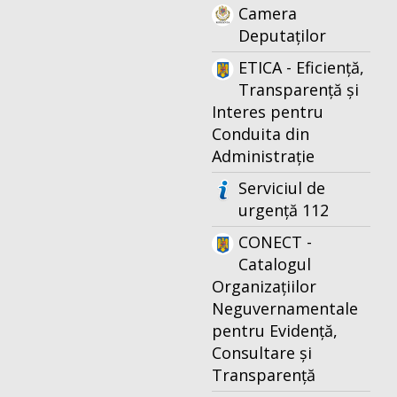
Camera
Deputaților
ETICA - Eficiență,
Transparență și
Interes pentru
Conduita din
Administrație
Serviciul de
urgență 112
CONECT -
Catalogul
Organizațiilor
Neguvernamentale
pentru Evidență,
Consultare și
Transparență