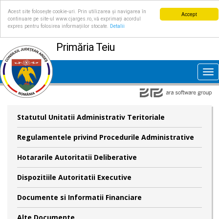
Acest site folosește cookie-uri. Prin utilizarea și navigarea în
Accept
continuare pe site-ul www.cjarges.ro, vă exprimați acordul
expres pentru folosirea informațiilor stocate.
Detalii
Primăria Teiu
Tog
nav
Statutul Unitatii Administrativ Teritoriale
Regulamentele privind Procedurile Administrative
Hotararile Autoritatii Deliberative
Dispozitiile Autoritatii Executive
Documente si Informatii Financiare
Alte Documente