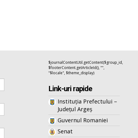
$journalContentUtil.getContent($group_id,
$footerContent.getArticleId(), "",
"$locale", $theme_display)
Link-uri rapide
Instituția Prefectului –
Județul Argeș
Guvernul Romaniei
Senat