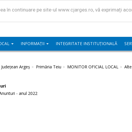
area în continuare pe site-ul www.cjarges.ro, vă exprimați ac
LOCAL
INFORMAȚII
INTEGRITATE INSTITUȚIONALĂ
SER
l Județean Argeș
Primăria Teiu
MONITOR OFICIAL LOCAL
Alt
uri
Anunturi - anul 2022