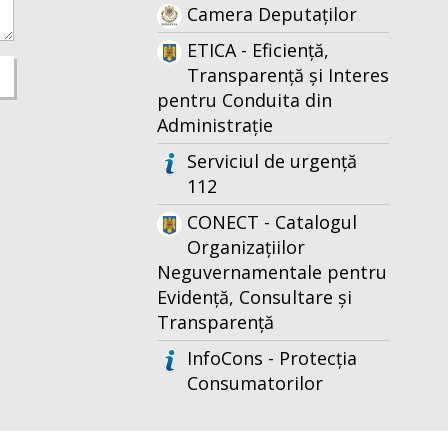
Camera Deputaților
ETICA - Eficiență,
Transparență și Interes
pentru Conduita din
Administrație
Serviciul de urgență
112
CONECT - Catalogul
Organizațiilor
Neguvernamentale pentru
Evidență, Consultare și
Transparență
InfoCons - Protecția
Consumatorilor