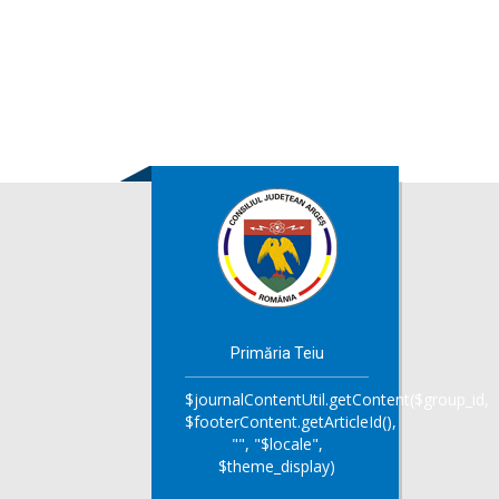
Primăria Teiu
$journalContentUtil.getContent($group_id,
$footerContent.getArticleId(),
"", "$locale",
$theme_display)