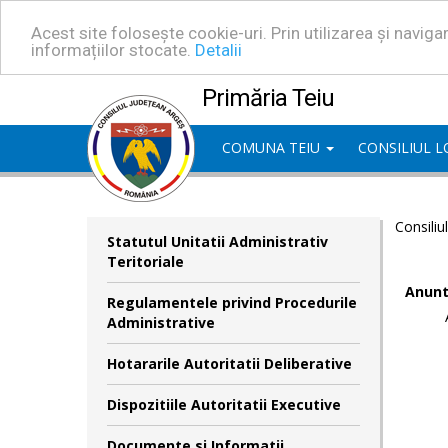
Acest site folosește cookie-uri. Prin utilizarea și navig
informațiilor stocate.
Detalii
Primăria Teiu
COMUNA TEIU
CONSILIUL 
Consiliu
Statutul Unitatii Administrativ
Teritoriale
Anunt
Regulamentele privind Procedurile
Administrative
Hotararile Autoritatii Deliberative
Dispozitiile Autoritatii Executive
Documente si Informatii