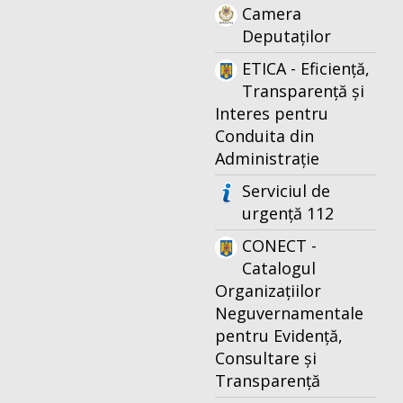
Camera
Deputaților
ETICA - Eficiență,
Transparență și
Interes pentru
Conduita din
Administrație
Serviciul de
urgență 112
CONECT -
Catalogul
Organizațiilor
Neguvernamentale
pentru Evidență,
Consultare și
Transparență