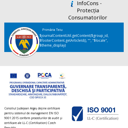
InfoCons -
Protecția
Consumatorilor
Primăria Teiu
$journalContentUtil.getContent($group_id,
$footerContent.getArticleId(), "", "$locale",
$theme_display)
Consiliul Judeţean Argeș deţine certificare
pentru sistemul de management EN ISO
9001:2015 conform procedurilor de audit şi
certificare ale LL-C (Certification) Czech
Republic