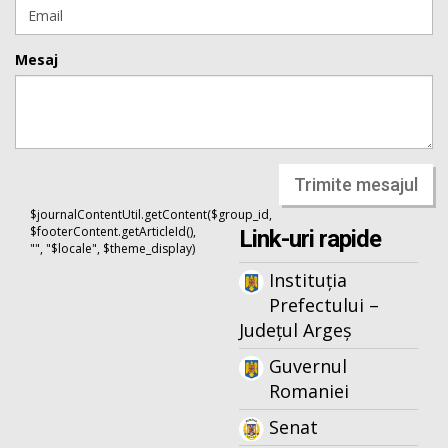
Mesaj
Trimite mesajul
$journalContentUtil.getContent($group_id,
$footerContent.getArticleId(),
Link-uri rapide
"", "$locale", $theme_display)
Instituția
Prefectului –
Județul Argeș
Guvernul
Romaniei
Senat