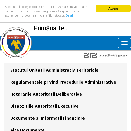
Acest site folosește cookie-uri. Prin utilizarea și navigarea în
Accept
continuare pe site-ul www.cjarges.ro, vă exprimați acordul
expres pentru folosirea informațiilor stocate.
Detalii
Primăria Teiu
Tog
nav
Statutul Unitatii Administrativ Teritoriale
Regulamentele privind Procedurile Administrative
Hotararile Autoritatii Deliberative
Dispozitiile Autoritatii Executive
Documente si Informatii Financiare
Alte Documente