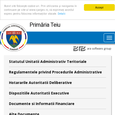
Acest site folosește cookie-uri. Prin utilizarea și navigarea în
Accept
continuare pe site-ul www.cjarges.ro, vă exprimați acordul
expres pentru folosirea informațiilor stocate.
Detalii
Primăria Teiu
Tog
nav
Statutul Unitatii Administrativ Teritoriale
Regulamentele privind Procedurile Administrative
Hotararile Autoritatii Deliberative
Dispozitiile Autoritatii Executive
Documente si Informatii Financiare
Alte Documente