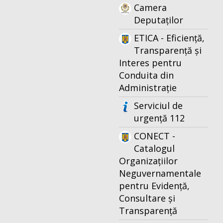
Camera
Deputaților
ETICA - Eficiență,
Transparență și
Interes pentru
Conduita din
Administrație
Serviciul de
urgență 112
CONECT -
Catalogul
Organizațiilor
Neguvernamentale
pentru Evidență,
Consultare și
Transparență