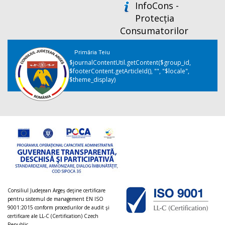
InfoCons -
Protecția
Consumatorilor
Primăria Teiu
$journalContentUtil.getContent($group_id,
$footerContent.getArticleId(), "", "$locale",
$theme_display)
Consiliul Judeţean Argeș deţine certificare
pentru sistemul de management EN ISO
9001:2015 conform procedurilor de audit şi
certificare ale LL-C (Certification) Czech
Republic