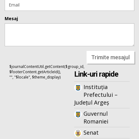
Mesaj
Trimite mesajul
$journalContentUtil.getContent($group_id,
$footerContent.getArticleId(),
Link-uri rapide
"", "$locale", $theme_display)
Instituția
Prefectului –
Județul Argeș
Guvernul
Romaniei
Senat