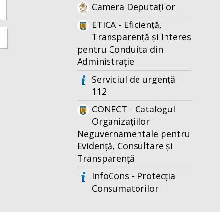
Camera Deputaților
ETICA - Eficiență,
Transparență și Interes
pentru Conduita din
Administrație
Serviciul de urgență
112
CONECT - Catalogul
Organizațiilor
Neguvernamentale pentru
Evidență, Consultare și
Transparență
InfoCons - Protecția
Consumatorilor