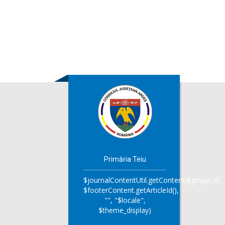
Primăria Teiu
$journalContentUtil.getContent($group_id,
$footerContent.getArticleId(),
"", "$locale",
$theme_display)