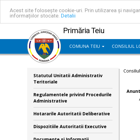
Acest site folosește cookie-uri. Prin utilizarea și navig
informațiilor stocate.
Detalii
Primăria Teiu
COMUNA TEIU
CONSILIUL 
Consiliu
Statutul Unitatii Administrativ
Teritoriale
Anunt
Regulamentele privind Procedurile
Administrative
Hotararile Autoritatii Deliberative
Dispozitiile Autoritatii Executive
Documente si Informatii