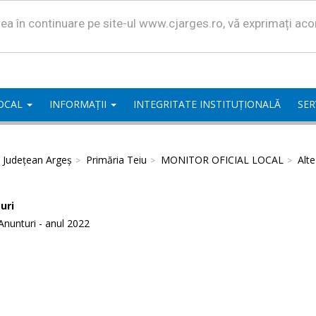
area în continuare pe site-ul www.cjarges.ro, vă exprimați ac
LOCAL
INFORMAȚII
INTEGRITATE INSTITUȚIONALĂ
SER
l Județean Argeș
Primăria Teiu
MONITOR OFICIAL LOCAL
Alt
uri
Anunturi - anul 2022