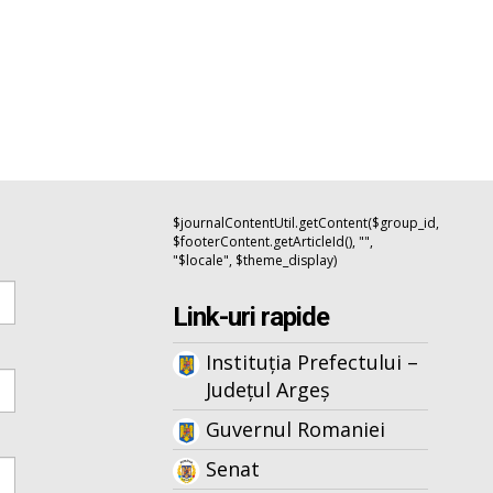
$journalContentUtil.getContent($group_id,
$footerContent.getArticleId(), "",
"$locale", $theme_display)
Link-uri rapide
Instituția Prefectului –
Județul Argeș
Guvernul Romaniei
Senat